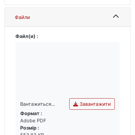
Файли
Файл(и) :
Завантажити
Вантажиться...
Формат :
Вантажиться...
Adobe PDF
Розмір :
553.83 KB