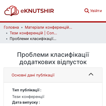
(c
Увійти
Головна
Матеріали конференцій | Conference materials
Тези конференцій | Conference papers
Проблеми класифікації додаткових відпусток
Проблеми класифікації
додаткових відпусток
Основні дані публікації
Тип публікації :
Тези конференції
Дата випуску :