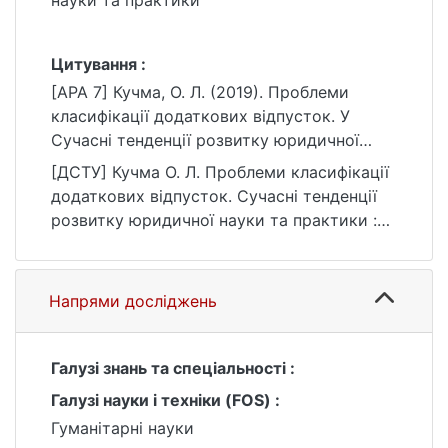
науки та практики
Цитування :
[APA 7] Кучма, О. Л. (2019). Проблеми
класифікації додаткових відпусток. У
Сучасні тенденції розвитку юридичної
науки та практики.
[ДСТУ] Кучма О. Л. Проблеми класифікації
https://ir.library.knu.ua/handle/15071834/505
додаткових відпусток. Сучасні тенденції
0
розвитку юридичної науки та практики :
матеріали конф. Київ : Видавничий дім
«Гельветика», 2019. URL:
https://ir.library.knu.ua/handle/15071834/505
Напрями досліджень
0 (дата звернення: 25.07.2026).
Галузі знань та спеціальності :
Галузі науки і техніки (FOS) :
Гуманітарні науки