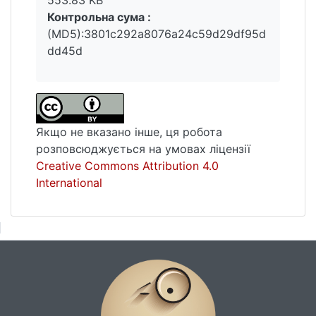
Контрольна сума :
(MD5):3801c292a8076a24c59d29df95d
dd45d
Якщо не вказано інше, ця робота
розповсюджується на умовах ліцензії
Creative Commons Attribution 4.0
International