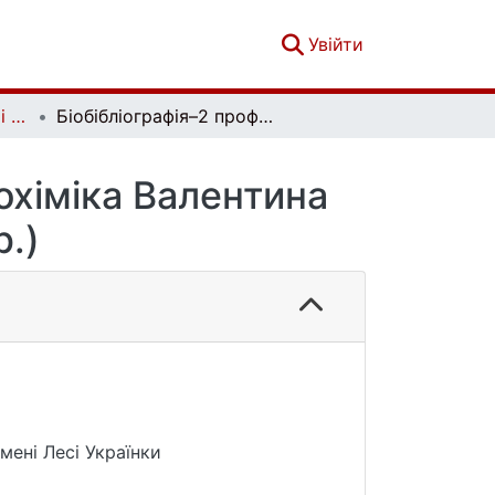
(current)
Увійти
Гідрологія, гідрохімія і гідроекологія. №2 (72)
Біобібліографія–2 професора гідролога-гідрохіміка Валентина Хільчевського (2019–2024 рр.)
охіміка Валентина
.)
мені Лесі Українки