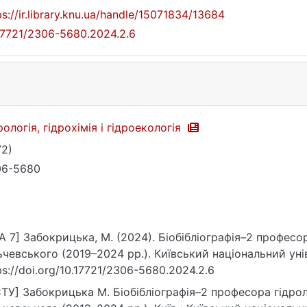
ps://ir.library.knu.ua/handle/15071834/13684
17721/2306-5680.2024.2.6
рологія, гідрохімія і гідроекологія
72)
06-5680
A 7] Забокрицька, М. (2024). Біобібліографія–2 професо
ьчевського (2019–2024 рр.). Київський національний ун
ps://doi.org/10.17721/2306-5680.2024.2.6
ТУ] Забокрицька М. Біобібліографія–2 професора гідрол