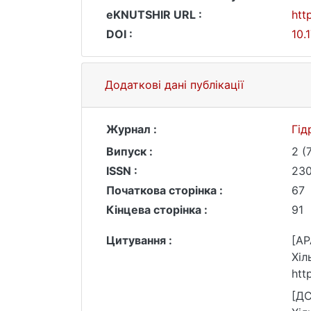
eKNUTSHIR URL :
htt
DOI :
10.
Додаткові дані публікації
Журнал :
Гід
Випуск :
2 (
ISSN :
23
Початкова сторінка :
67
Кінцева сторінка :
91
Цитування :
[AP
Хіл
htt
[ДС