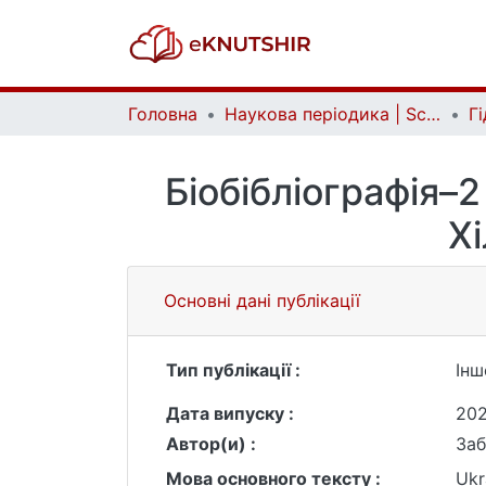
Головна
Наукова періодика | Scientific periodicals
Біобібліографія–
Х
Основні дані публікації
Тип публікації :
Інш
Дата випуску :
20
Автор(и) :
Заб
Мова основного тексту :
Ukr