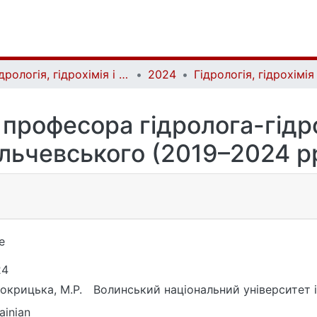
Гідрологія, гідрохімія і гідроекологія | Hydrology, Hydrochemistry and Hydroecology
2024
2 професора гідролога-гідр
ільчевського (2019–2024 рр
е
24
окрицька, М.Р.
Волинський національний університет і
ainian