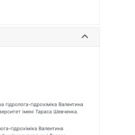
ра гідролога-гідрохіміка Валентина
іверситет імені Тараса Шевченка.
ога-гідрохіміка Валентина