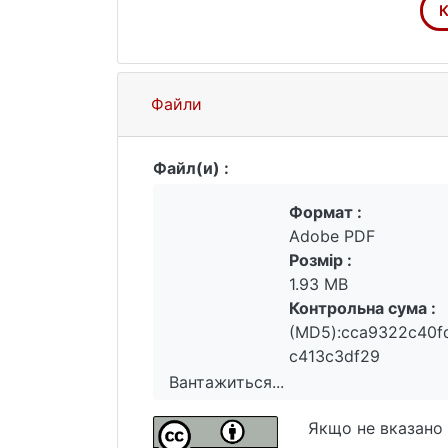
К
Файли
Файл(и) :
Формат :
Adobe PDF
Розмір :
1.93 MB
Контрольна сума :
(MD5):cca9322c40f
c413c3df29
Вантажиться...
Вантажиться...
Якщо не вказано 