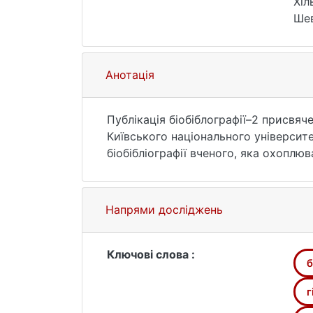
Хіл
Шев
Анотація
Публікація біобіблографії–2 присвяч
Київського національного університ
біобібліографії вченого, яка охоплю
опублікованих ним протягом 2019–202
статті, матеріали конференцій, статті в енцик
теорія, методика і практика гідрохі
Напрями досліджень
басейнових систем; дистанційні мето
та управління водними ресурсами; 5) 
Ключові слова :
б
г