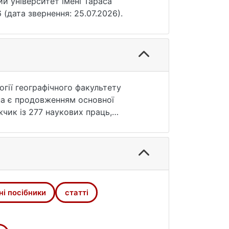
ий університет імені Тараса
 (дата звернення: 25.07.2026).
огії географічного факультету
она є продовженням основної
жчик із 277 наукових праць,
підручники, навчальні посібники,
жень: 1)
ь води; 2) гідрохімія регіональних
на політика; 4) гідрографія України
уки в Україні; 7) енциклопедистика.
ні посібники
статті