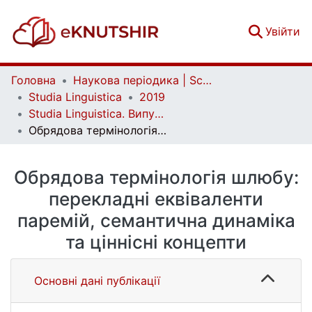
(c
Увійти
Головна
Наукова періодика | Scientific periodicals
Studia Linguistica
2019
Studia Linguistica. Випуск 15
Обрядова термінологія шлюбу: перекладні еквіваленти паремій, семантична динаміка та ціннісні концепти
Обрядова термінологія шлюбу:
перекладні еквіваленти
паремій, семантична динаміка
та ціннісні концепти
Основні дані публікації