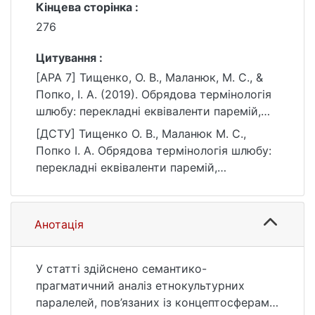
Кінцева сторінка :
276
Цитування :
[APA 7] Тищенко, О. В., Маланюк, М. С., &
Попко, І. А. (2019). Обрядова термінологія
шлюбу: перекладні еквіваленти паремій,
семантична динаміка та ціннісні концепти.
[ДСТУ] Тищенко О. В., Маланюк М. С.,
Studia Linguistica, (15), 261–276.
Попко І. А. Обрядова термінологія шлюбу:
https://doi.org/10.17721/StudLing2019.15.261-
перекладні еквіваленти паремій,
276
семантична динаміка та ціннісні концепти.
Studia Linguistica. 2019. № 15. С. 261—276.
DOI: 10.17721/StudLing2019.15.261-276 (дата
Анотація
звернення: 25.07.2026).
У статті здійснено семантико-
прагматичний аналіз етнокультурних
паралелей, пов’язаних із концептосферами