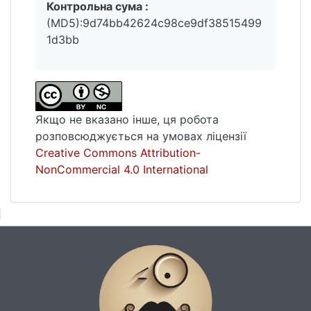
Контрольна сума :
(MD5):9d74bb42624c98ce9df38515499
1d3bb
Якщо не вказано інше, ця робота
розповсюджується на умовах ліцензії
Creative Commons Attribution-
NonCommercial 4.0 International