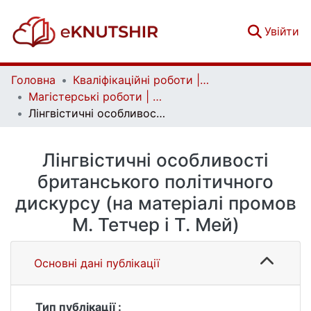
(c
Увійти
Головна
Кваліфікаційні роботи | Qualifying works
Магістерські роботи | Master's theses
Лінгвістичні особливості британського політичного дискурсу (на матеріалі промов М. Тетчер і Т. Мей)
Лінгвістичні особливості
британського політичного
дискурсу (на матеріалі промов
М. Тетчер і Т. Мей)
Основні дані публікації
Тип публікації :