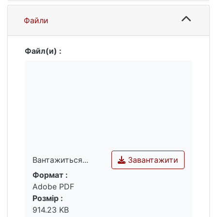
Тетчер . і Т. Мей.
Файли
Файл(и) :
Завантажити
Вантажиться...
Формат :
Вантажиться...
Adobe PDF
Розмір :
914.23 KB