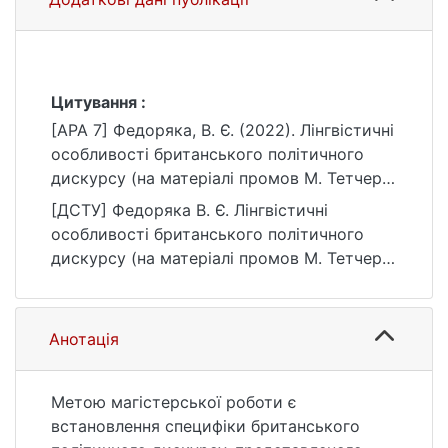
Цитування :
[APA 7] Федоряка, В. Є. (2022). Лінгвістичні
особливості британського політичного
дискурсу (на матеріалі промов М. Тетчер і
Т. Мей) [Магістерська робота, Київський
[ДСТУ] Федоряка В. Є. Лінгвістичні
національний університет імені Тараса
особливості британського політичного
Шевченка]. eKNUTSHIR.
дискурсу (на матеріалі промов М. Тетчер і
https://ir.library.knu.ua/handle/15071834/1020
Т. Мей) : кваліфікаційна робота магістра :
03 Гуманітарні науки / наук. кер. А. Д.
Бєлова. Київ, 2022. 122 с. URL:
Анотація
https://ir.library.knu.ua/handle/15071834/1020
(дата звернення: 25.07.2026).
Метою магістерської роботи є
встановлення специфіки британського