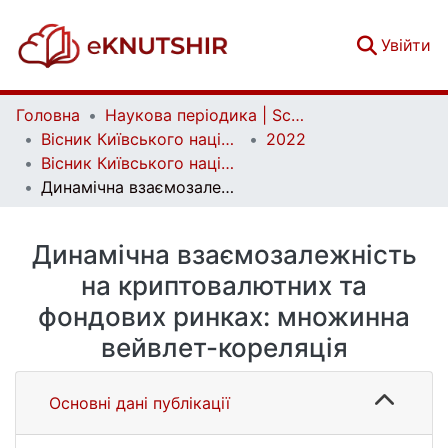
(c
Увійти
Головна
Наукова періодика | Scientific periodicals
Вісник Київського національного університету імені Тараса Шевченка. Економіка | Bulletin of Taras Shevchenko National University of Kyiv. Economics
2022
Вісник Київського національного університету імені Тараса Шевченка. Економіка. Випуск 4(221)
Динамічна взаємозалежність на криптовалютних та фондових ринках: множинна вейвлет-кореляція
Динамічна взаємозалежність
на криптовалютних та
фондових ринках: множинна
вейвлет-кореляція
Основні дані публікації