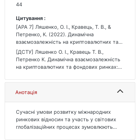
44
Цитування :
[APA 7] Ляшенко, О. І., Кравець, Т. В., &
Петренко, К. (2022). Динамічна
взаємозалежність на криптовалютних та
фондових ринках: множинна вейвлет-
[ДСТУ] Ляшенко О. І., Кравець Т. В.,
кореляція. Вісник Київського
Петренко К. Динамічна взаємозалежність
національного університету імені Тараса
на криптовалютних та фондових ринках:
Шевченка. Економіка, (4(221)), 37–44.
множинна вейвлет-кореляція. Вісник
https://doi.org/10.17721/1728-
Київського національного університету
2667.2022/221-4/5
імені Тараса Шевченка. Економіка. 2022.
Анотація
№ 4(221). С. 37—44. DOI: 10.17721/1728-
2667.2022/221-4/5 (дата звернення:
25.07.2026).
Сучасні умови розвитку міжнародних
ринкових відносин та участь у світових
глобалізаційних процесах зумовлюють
необхідність зміцнення грошово-кредитної