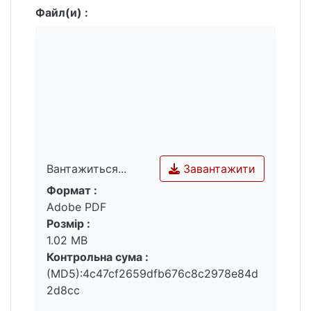
Файл(и) :
Завантажити
Вантажиться...
Формат :
Вантажиться...
Adobe PDF
Розмір :
1.02 MB
Контрольна сума :
(MD5):4c47cf2659dfb676c8c2978e84d
2d8cc