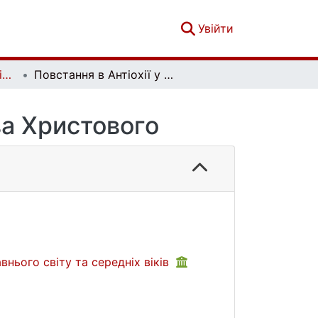
(current)
Увійти
Вісник Київського національного університету імені Тараса Шевченка. Історія. Вип. 3(138)
Повстання в Антіохії у 387 році від Різдва Христового
два Христового
внього світу та середніх віків