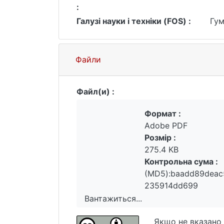
:
Галузі науки і техніки (FOS) :
Гум
Файли
Файл(и) :
Формат :
Adobe PDF
Розмір :
275.4 KB
Контрольна сума :
(MD5):baadd89deac
235914dd699
Вантажиться...
Вантажиться...
Якщо не вказано 