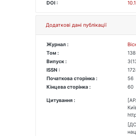
DOI :
10.
Додаткові дані публікації
Журнал :
Віс
Том :
138
Випуск :
3(1
ISSN :
172
Початкова сторінка :
56
Кінцева сторінка :
60
Цитування :
[AP
Киї
htt
[ДС
нац