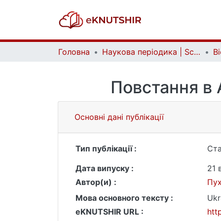
Головна
Наукова періодика | Scientific periodicals
Повстання в А
Основні дані публікації
Тип публікації :
Ста
Дата випуску :
21 
Автор(и) :
Пух
Мова основного тексту :
Ukr
eKNUTSHIR URL :
htt