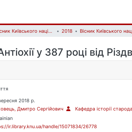
Вісник Київського національного університету імені Тараса Шевченка. Історія | Bulletin of Taras Shevchenko National University of Kyiv. History
2018
нтіохії у 387 році від Різ
ття
вересня 2018 р.
овець, Дмитро Сергійович
Кафедра історії старода
ainian
ps://ir.library.knu.ua/handle/15071834/26778