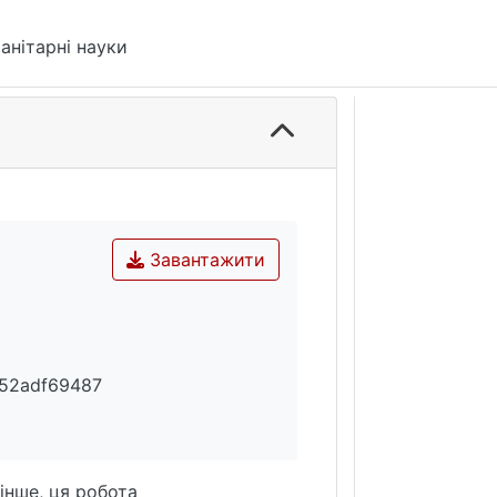
анітарні науки
Завантажити
52adf69487
інше, ця робота