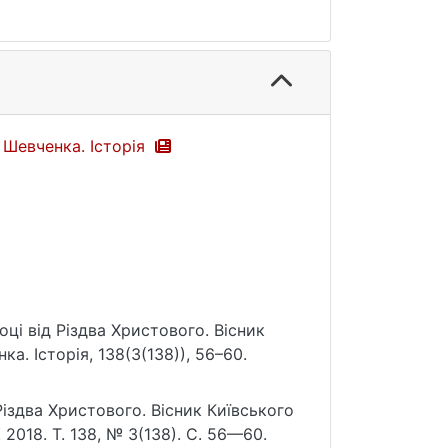
 Шевченка. Історія
році від Різдва Христового. Вісник
а. Історія, 138(3(138)), 56–60.
Різдва Христового. Вісник Київського
 2018. Т. 138, № 3(138). С. 56—60.