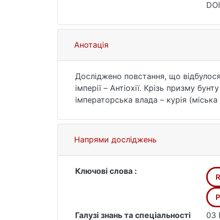
DOI
Анотація
Досліджено повстання, що відбулося 
імперії – Антіохії. Крізь призму бун
імператорська влада – курія (міська
оратора Лібанія та християнського д
вони були розраховані, які факти пр
причинах повстання та динаміці йог
Напрями досліджень
бунту. Особливу увагу приділено пит
належала театральним клакерам. Дос
місті. Прослідковано процес налаго
Ключові слова :
R
Антіохії. Визначено, які покарання 
представників у Сирії.
Р
Галузі знань та спеціальності
03 