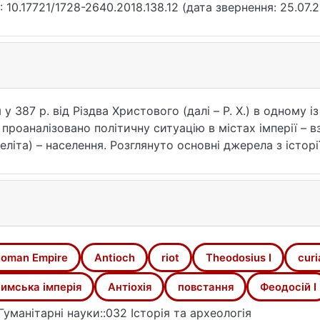
: 10.17721/1728-2640.2018.138.12 (дата звернення: 25.07.2
у 387 р. від Різдва Христового (далі – Р. Х.) в одному 
ту проаналізовано політичну ситуацію в містах імперії –
 еліта) – населення. Розглянуто основні джерела з істо
іяча Іоанна Златоуста. З'ясовано, з якою метою вони пи
о заколот автори хотіли подати правдиво, а які прагну
о розгортання. Окремо розглянуто питання наявності ре
анню, які категорії населення взяли найактивнішу участ
ліджено ситуацію в Антіохії після придушення повстан
дження взаємодії між центральним урядом імператора Ф
oman Empire
Antioch
riot
Theodosius I
curi
отримали різні прошарки населення Антіохії відповідно д
имська імперія
Антіохія
повстання
Феодосій І
Гуманітарні науки::032 Історія та археологія