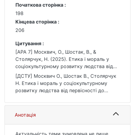
Початкова сторінка :
198
Кінцева сторінка :
206
Цитування :
[APA 7] Москвич, О., Шостак, В., &
Столярчук, Н. (2025). Етика і мораль у
соціокультурному розвитку людства від
первісності до сучасності в контексті
[ДСТУ] Москвич О., Шостак В., Столярчук
гейміфікації культурних практик.
Н. Етика і мораль у соціокультурному
Українознавство, 3(96), 198–206.
розвитку людства від первісності до
https://doi.org/10.17721/2413-
сучасності в контексті гейміфікації
7065.3(96).2025.338880
культурних практик. Українознавство.
2025. Т. 3, № 96. С. 198—206. DOI:
Анотація
10.17721/2413-7065.3(96).2025.338880
(дата звернення: 25.07.2026).
Актуальність теми зумовлена не лише