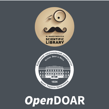
відкриті до рефлексії етичні горизонти.