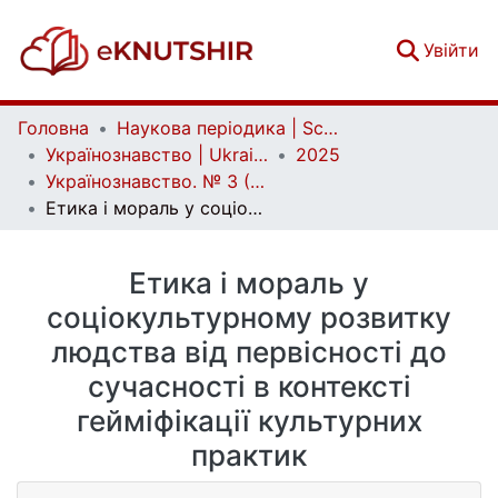
(c
Увійти
Головна
Наукова періодика | Scientific periodicals
Українознавство | Ukrainian Studies
2025
Українознавство. № 3 (96)
Етика і мораль у соціокультурному розвитку людства від первісності до сучасності в контексті гейміфікації культурних практик
Етика і мораль у
соціокультурному розвитку
людства від первісності до
сучасності в контексті
гейміфікації культурних
практик