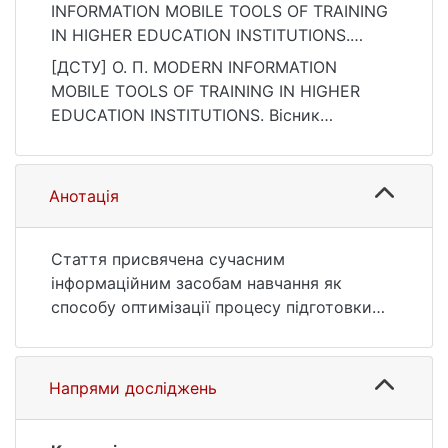
INFORMATION MOBILE TOOLS OF TRAINING
IN HIGHER EDUCATION INSTITUTIONS.
Вісник Київського національного
[ДСТУ] О. П. MODERN INFORMATION
університету імені Тараса Шевченка.
MOBILE TOOLS OF TRAINING IN HIGHER
Педагогіка, 2(10), 48–51.
EDUCATION INSTITUTIONS. Вісник
https://doi.org/10.17721/2415-
Київського національного університету
3699.2019.10.13
імені Тараса Шевченка. Педагогіка. 2019.
Vol. 2, no. 10. P. 48—51. DOI: 10.17721/2415-
Анотація
3699.2019.10.13 (date of access:
25.07.2026).
Стаття присвячена сучасним
інформаційним засобам навчання як
способу оптимізації процесу підготовки
майбутніх фахівців.Наголошено на
значущості області технологічних
інновацій та області теорії навчання в
Напрями досліджень
рамках застосування різноманітних
технологій для навчання та