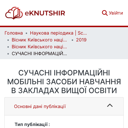
(c
Увійти
Головна
Наукова періодика | Scientific periodicals
Вісник Київського національного університету імені Тараса Шевченка. Педагогіка | Bulletin of Taras Shevchenko National University of Kyiv. Pedagogy
2019
Вісник Київського національного університету імені Тараса Шевченка. Педагогіка. Вип. 2 (10)
СУЧАСНІ ІНФОРМАЦІЙНІ МОБІЛЬНІ ЗАСОБИ НАВЧАННЯ В ЗАКЛАДАХ ВИЩОЇ ОСВІТИ
СУЧАСНІ ІНФОРМАЦІЙНІ
МОБІЛЬНІ ЗАСОБИ НАВЧАННЯ
В ЗАКЛАДАХ ВИЩОЇ ОСВІТИ
Основні дані публікації
Тип публікації :