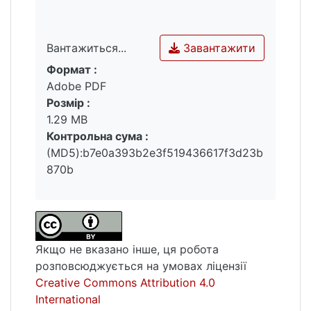
Завантажити
Вантажиться...
Формат :
Вантажиться...
Adobe PDF
Розмір :
1.29 MB
Контрольна сума :
(MD5):b7e0a393b2e3f519436617f3d23b
870b
Якщо не вказано інше, ця робота
розповсюджується на умовах ліцензії
Creative Commons Attribution 4.0
International