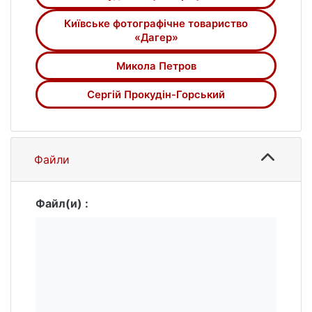
Київське фотографічне товариство
«Дагер»
Микола Петров
Сергій Прокудін-Горський
Файли
Файл(и) :