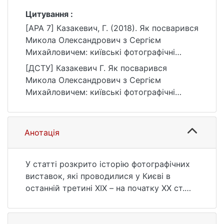
Цитування :
[APA 7] Казакевич, Г. (2018). Як посварився
Микола Олекcандрович з Сергієм
Михайловичем: київські фотографічні
виставки у дискурсі пікторіалізму (кінець
[ДСТУ] Казакевич Г. Як посварився
ХІХ – початок ХХ ст.). Текст і образ:
Микола Олекcандрович з Сергієм
Актуальні проблеми історії мистецтва,
Михайловичем: київські фотографічні
1(5), 49–62. https://doi.org/10.17721/2519-
виставки у дискурсі пікторіалізму (кінець
4801.2018.1.04
ХІХ – початок ХХ ст.). Текст і образ:
Актуальні проблеми історії мистецтва.
Анотація
2018. Т. 1, № 5. С. 49—62. DOI:
10.17721/2519-4801.2018.1.04 (дата
звернення: 25.07.2026).
У статті розкрито історію фотографічних
виставок, які проводилися у Києві в
останній третині ХІХ – на початку ХХ ст.
Зазначено, що у цей період Київ став
одним з найважливіших центрів художньої