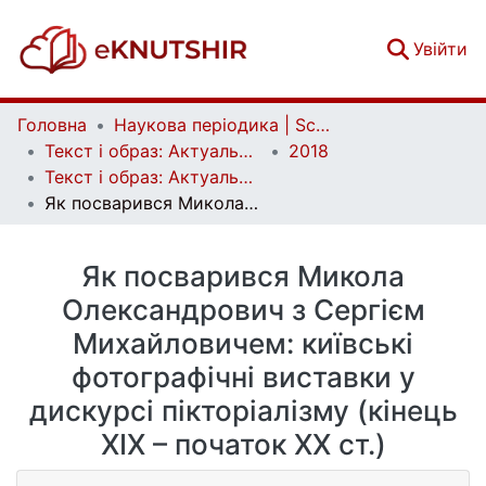
(c
Увійти
Головна
Наукова періодика | Scientific periodicals
Текст і образ: Актуальні проблеми історії мистецтва | Text and Image: Essential Problems in Art History
2018
Текст і образ: Актуальні проблеми історії мистецтва. Вип. 1(5)
Як посварився Микола Олекcандрович з Сергієм Михайловичем: київські фотографічні виставки у дискурсі пікторіалізму (кінець ХІХ – початок ХХ ст.)
Як посварився Микола
Олекcандрович з Сергієм
Михайловичем: київські
фотографічні виставки у
дискурсі пікторіалізму (кінець
ХІХ – початок ХХ ст.)