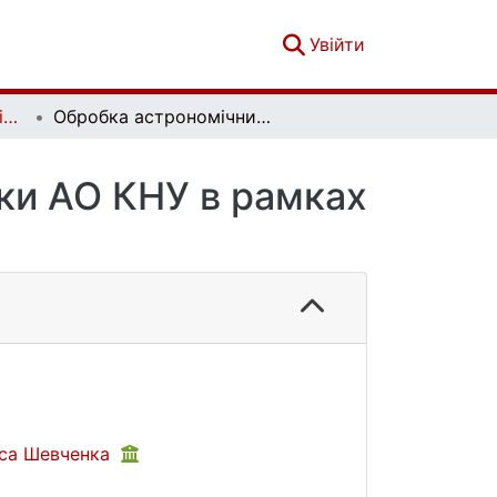
(current)
Увійти
Вісник Київського національного університету імені Тараса Шевченка. Астрономія. Вип. 1(51)
Обробка астрономічних фотонегативів склотеки АО КНУ в рамках проекту УкрВО
ки АО КНУ в рамках
раса Шевченка