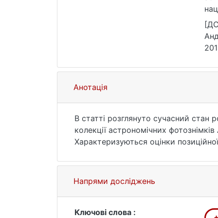
нац
htt
[ДС
Анд
201
25.
Анотація
В статті розглянуто сучасний стан р
колекції астрономічних фотознімків
Характеризуються оцінки позиційної
методик та підходів обробки.
Напрями досліджень
Ключові слова :