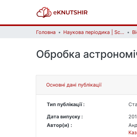
Головна
Наукова періодика | Scientific periodicals
Обробка астрономі
Основні дані публікації
Тип публікації :
Ста
Дата випуску :
201
Автор(и) :
Анд
Каз