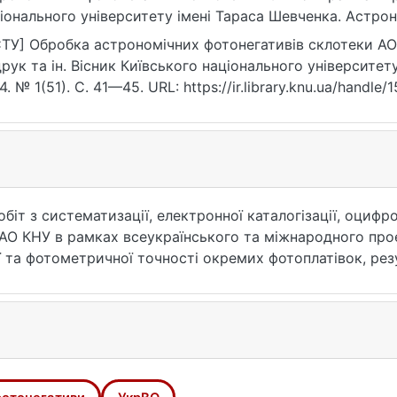
іонального університету імені Тараса Шевченка. Астроном
ps://ir.library.knu.ua/handle/15071834/22553
ТУ] Обробка астрономічних фотонегативів склотеки АО
рук та ін. Вісник Київського національного університет
4. № 1(51). С. 41—45. URL: https://ir.library.knu.ua/handl
07.2026).
обіт з систематизації, електронної каталогізації, оциф
 АО КНУ в рамках всеукраїнського та міжнародного прое
 та фотометричної точності окремих фотоплатівок, ре