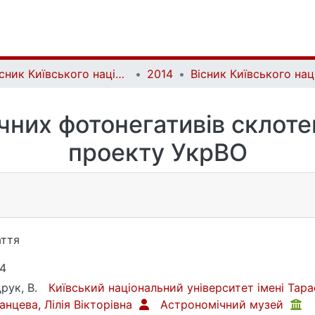
Вісник Київського національного університету імені Тараса Шевченка. Астрономія | Bulletin of Taras Shevchenko National University of Kyiv. Astronomy
2014
чних фотонегативів склоте
проекту УкрВО
ття
4
рук, В.
Київський національний університет імені Та
анцева, Лілія Вікторівна
Астрономічний музей