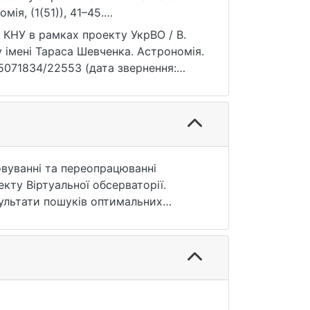
ія, (1(51)), 41–45.
 КНУ в рамках проекту УкрВО / В.
у імені Тараса Шевченка. Астрономія.
e/15071834/22553 (дата звернення:
ровуванні та переопрацюванні
кту Віртуальної обсерваторії.
зультати пошуків оптимальних