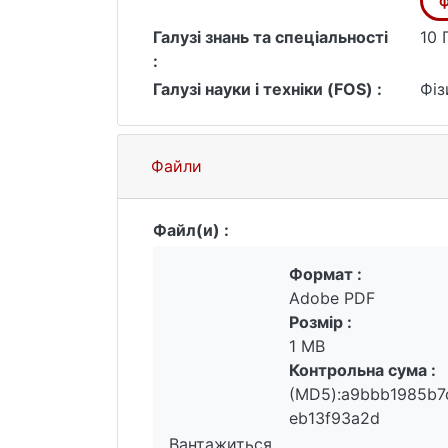
ф
Галузі знань та спеціальності
10 
:
Галузі науки і техніки (FOS) :
Фіз
Файли
Файл(и) :
Формат :
Adobe PDF
Розмір :
1 MB
Контрольна сума :
(MD5):a9bbb1985b7
eb13f93a2d
Вантажиться...