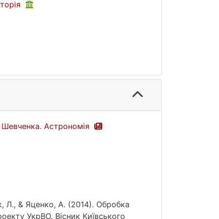
аторiя
са Шевченка. Астрономія
к, Л., & Яценко, А. (2014). Обробка
оекту УкрВО. Вісник Київського