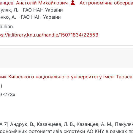
анцев, Анатолій Михайлович
Астрономiчна обсерв
уляк, Л.
ГАО НАН України
нко, А.
ГАО НАН України
ainian
ps://ir.library.knu.ua/handle/15071834/22553
ник Київського національного університету імені Тара
1)
3-273х
A 7] Андрук, В., Казанцева, Л. В., Казанцев, А. М., Пакуля
рономічних фотонегативів склотеки АО КНУ в рамках пр