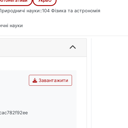
отонегативи
УкрВО
Природничі науки::104 Фізика та астрономія
ичні науки
Завантажити
cac782f92ee