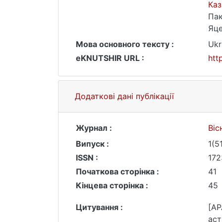
Каз
Пак
Яце
Мова основного тексту :
Ukr
eKNUTSHIR URL :
htt
Додаткові дані публікації
Журнал :
Віс
Випуск :
1(5
ISSN :
172
Початкова сторінка :
41
Кінцева сторінка :
45
Цитування :
[AP
аст