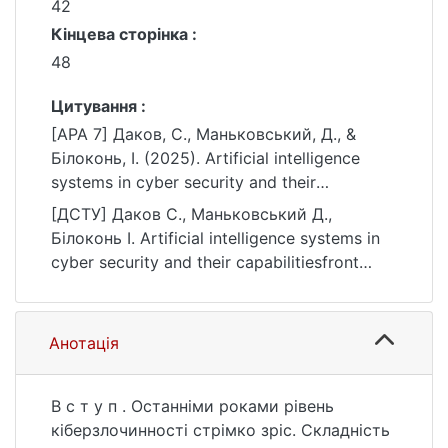
42
Кінцева сторінка :
48
Цитування :
[APA 7] Даков, С., Маньковський, Д., &
Білоконь, І. (2025). Artificial intelligence
systems in cyber security and their
capabilitiesfront modern cyber threats.
[ДСТУ] Даков С., Маньковський Д.,
Безпека інформаційних систем і
Білоконь І. Artificial intelligence systems in
технологій, (2(8)), 42–48.
cyber security and their capabilitiesfront
https://doi.org/10.17721/ISTS.2024.8.42-48
modern cyber threats. Безпека
інформаційних систем і технологій. 2025.
no. 2(8). P. 42—48. DOI:
Анотація
10.17721/ISTS.2024.8.42-48 (date of access:
25.07.2026).
В с т у п . Останніми роками рівень
кіберзлочинності стрімко зріс. Складність