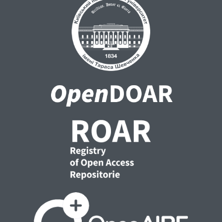
загроз. Для ефективної кібербезпеки
важливий багатогранний підхід,
включаючи навчання співробітників,
регулярні аудити та надійний захист
даних. Розширена співпраця між
організаціями, урядами та міжнародними
партнерами має вирішальне значення для
розроблення ефективних стратегій
боротьби з кіберзлочинністю. Необхідно
продовжувати дослідження можливостей
штучного інтелекту й етичних міркувань,
щоб подолати мінливий ландшафт загроз
кібербезпеці.