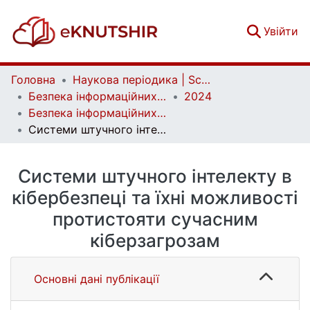
(c
Увійти
Головна
Наукова періодика | Scientific periodicals
Безпека інформаційних систем і технологій | Information Systems and Technologies Security
2024
Безпека інформаційних систем і технологій. № 2(8)
Системи штучного інтелекту в кібербезпеці та їхні можливості протистояти сучасним кіберзагрозам
Системи штучного інтелекту в
кібербезпеці та їхні можливості
протистояти сучасним
кіберзагрозам
Основні дані публікації