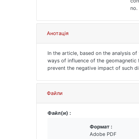
con
no.
Анотація
In the article, based on the analysis o
ways of influence of the geomagnetic 
prevent the negative impact of such di
elimination of such influence are made
words: magnetic storms, acupuncture, p
Файли
Файл(и) :
Формат :
Adobe PDF