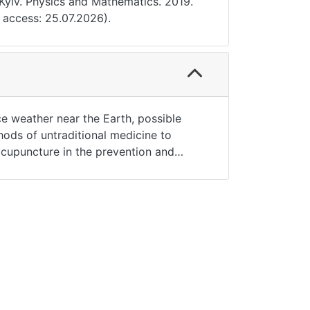
 Kyiv. Physics and Mathematics. 2019.
 access: 25.07.2026).
ce weather near the Earth, possible
ods of untraditional medicine to
acupuncture in the prevention and
roblems with high efficiency.Key
anguage of the article: Ukrainian