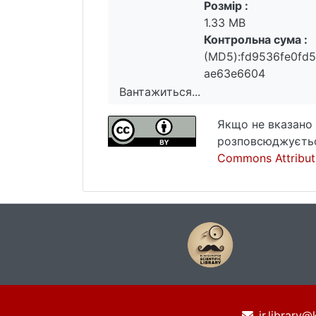
Розмір :
1.33 MB
Контрольна сума :
(MD5):fd9536fe0fd
ae63e6604
Вантажиться...
Вантажиться...
Якщо не вказано 
розповсюджуєтьс
Commons Attributi
ir.library@