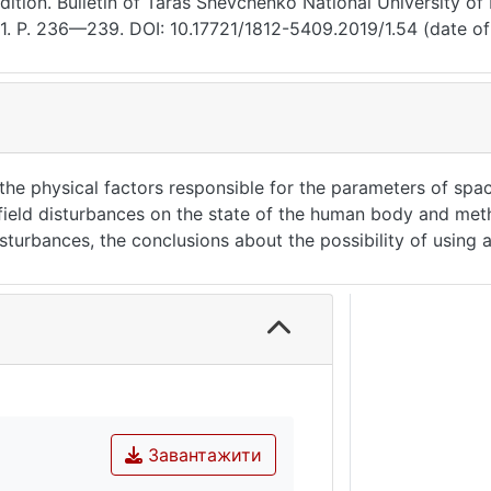
dition. Bulletin of Taras Shevchenko National University of
 1. P. 236—239. DOI: 10.17721/1812-5409.2019/1.54 (date of
f the physical factors responsible for the parameters of spa
field disturbances on the state of the human body and meth
sturbances, the conclusions about the possibility of using 
. and the ability to use plasma medicine to address these p
lasma medicine.Pages of the article in the issue: 236-239L
Завантажити