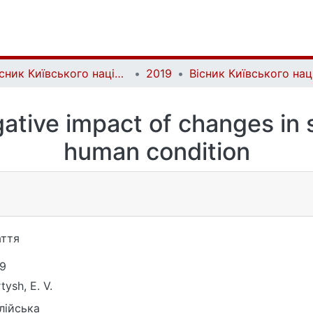
Вісник Київського національного університету імені Тараса Шевченка. Фізико-математичні науки | Bulletin of Taras Shevchenko National University of Kyiv. Series: Physics and Mathematics
2019
ative impact of changes in
human condition
ття
9
tysh, E. V.
лійська