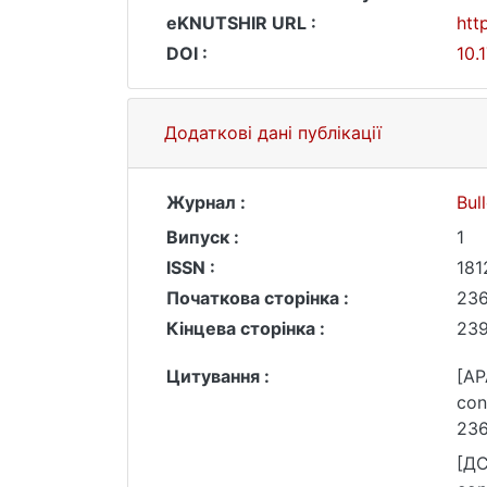
eKNUTSHIR URL :
htt
DOI :
10.
Додаткові дані публікації
Журнал :
Bul
Випуск :
1
ISSN :
181
Початкова сторінка :
23
Кінцева сторінка :
23
Цитування :
[AP
con
236
[ДС