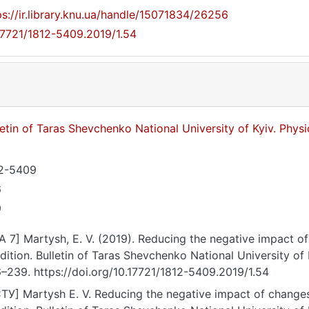
ps://ir.library.knu.ua/handle/15071834/26256
17721/1812-5409.2019/1.54
letin of Taras Shevchenko National University of Kyiv. Phy
2-5409
6
9
A 7] Martysh, E. V. (2019). Reducing the negative impact 
dition. Bulletin of Taras Shevchenko National University of 
–239. https://doi.org/10.17721/1812-5409.2019/1.54
ТУ] Martysh E. V. Reducing the negative impact of change