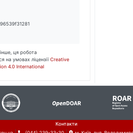
596539f31281
інше, ця робота
я на умовах ліцензії
Creative
on 4.0 International
Контакти
knu.ua
(044) 239-33-30
м. Київ, вул. Володимирс