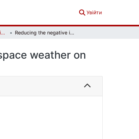
(current)
Увійти
Вісник Київського національного університету імені Тараса Шевченка. Фізико-математичні науки. № 1
Reducing the negative impact of changes in space weather on human condition
 space weather on