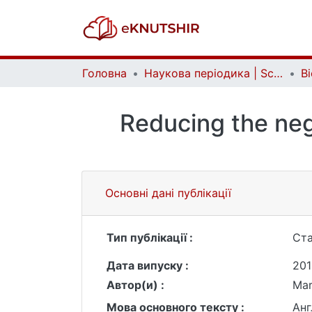
Головна
Наукова періодика | Scientific periodicals
Reducing the neg
Основні дані публікації
Тип публікації :
Ста
Дата випуску :
201
Автор(и) :
Mar
Мова основного тексту :
Анг