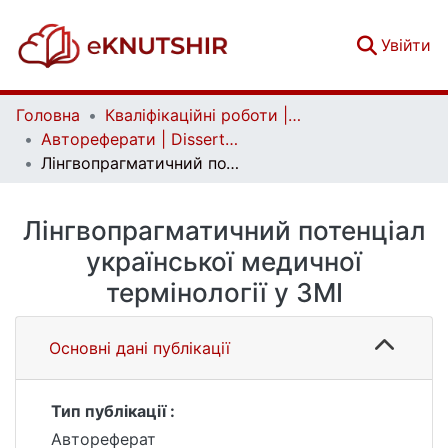
(c
Увійти
Головна
Кваліфікаційні роботи | Qualifying works
Автореферати | Dissertation abstract
Лінгвопрагматичний потенціал української медичної термінології у ЗМІ
Лінгвопрагматичний потенціал
української медичної
термінології у ЗМІ
Основні дані публікації
Тип публікації :
Автореферат