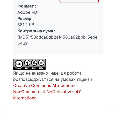
Формат :
поза терміносистемою, їх вплив на
Вантажиться...
Adobe PDF
розвиток української літературної мови.
Розмір :
Матеріал дисертаційного дослідження –
381.2 KB
україномовні мас-медійні тексти
Контрольна сума :
політичної, економічної, фінансової,
(MD5):58ddca8db2a14583a62bbb15ebe
культурно-мистецької тематики –
54b91
друковані та інтернет-видання 2007, 2008,
2009, 2010, 2011 рр.: щоденна друкована
преса – «Газета по-українськи» (ГПУ),
«День» (Д), «Україна молода» (УМ),
«Хрещатик» (Х), «Вечірній Київ» (ВК).
Якщо не вказано інше, ця робота
розповсюджується на умовах ліцензії
Creative Commons Attribution-
NonCommercial-NoDerivatives 4.0
International