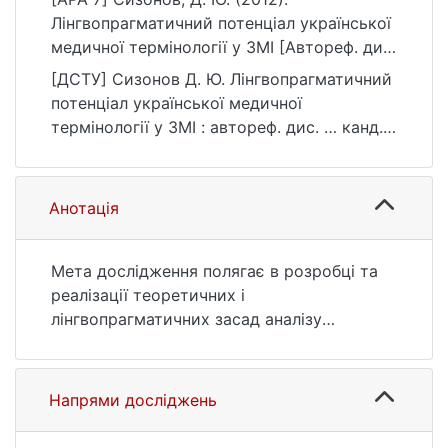
Лінгвопрагматичний потенціал української
медичної термінології у ЗМІ [Автореф. дис.
канд. філол. наук, Київський національний
[ДСТУ] Сизонов Д. Ю. Лінгвопрагматичний
університет імені Тараса Шевченка].
потенціал української медичної
eKNUTSHIR.
термінології у ЗМІ : автореф. дис. … канд.
https://ir.library.knu.ua/handle/123456789/67
філол. наук : 03 Гуманітарні науки. Київ,
27
2012. 21 с. URL:
https://ir.library.knu.ua/handle/123456789/67
Анотація
27 (дата звернення: 25.07.2026).
Мета дослідження полягає в розробці та
реалізації теоретичних і
лінгвопрагматичних засад аналізу
функціонального потенціалу термінів у
ЗМІ, визначенні їх складу, дериваційних
можливостей, основних функцій і
Напрями досліджень
лінгвістичних прийомів трансформації,
об’єктивації іманентних характеристик