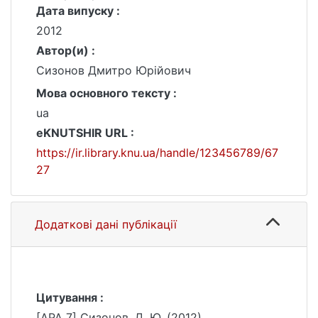
Дата випуску :
2012
Автор(и) :
Сизонов Дмитро Юрійович
Мова основного тексту :
ua
eKNUTSHIR URL :
https://ir.library.knu.ua/handle/123456789/67
27
Додаткові дані публікації
Цитування :
[APA 7] Сизонов, Д. Ю. (2012).