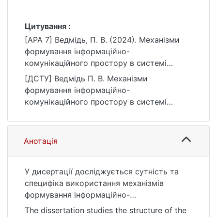
Цитування :
[APA 7] Ведмідь, П. В. (2024). Механізми
формування інформаційно-
комунікаційного простору в системі
публічного управління України [Дис. д-ра
[ДСТУ] Ведмідь П. В. Механізми
філос., Київський національний
формування інформаційно-
університет імені Тараса Шевченка].
комунікаційного простору в системі
eKNUTSHIR.
публічного управління України : дис. … д-
https://ir.library.knu.ua/handle/123456789/60
ра філос. : 28 Публічне управління та
70
адміністрування. Київ, 2024. 210 с. URL:
Анотація
https://ir.library.knu.ua/handle/123456789/60
70 (дата звернення: 25.07.2026).
У дисертації досліджується сутність та
специфіка використання механізмів
формування інформаційно-
комунікаційного простору у системі
The dissertation studies the structure of the