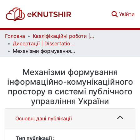
(c
Увійти
Головна
Кваліфікаційні роботи | Qualifying works
Дисертації | Dissertations
Механізми формування інформаційно-комунікаційного простору в системі публічного управління України
Механізми формування
інформаційно-комунікаційного
простору в системі публічного
управління України
Основні дані публікації
Тип публікації :