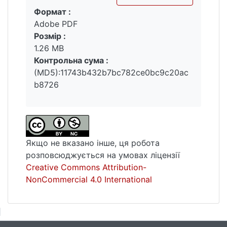
Формат :
Вантажиться...
Adobe PDF
Розмір :
1.26 MB
Контрольна сума :
(MD5):11743b432b7bc782ce0bc9c20ac
b8726
Якщо не вказано інше, ця робота
розповсюджується на умовах ліцензії
Creative Commons Attribution-
NonCommercial 4.0 International