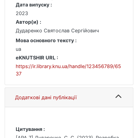
Дата випуску :
2023
Автор(и) :
Дударенко Святослав Сергійович
Мова основного тексту :
ua
eKNUTSHIR URL :
https://ir.library.knu.ua/handle/123456789/65
37
Додаткові дані публікації
Цитування :
[APA 7] Дударенко, С. С. (2023). Розробка