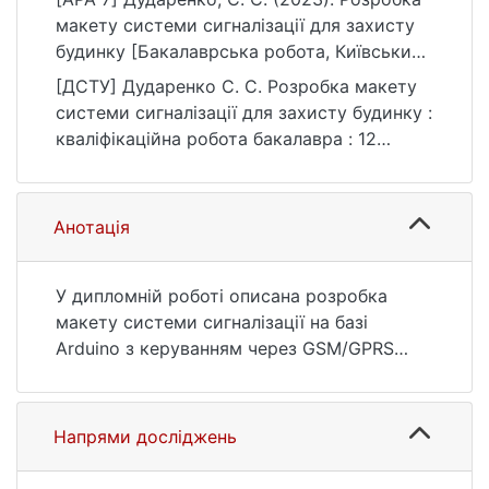
макету системи сигналізації для захисту
будинку [Бакалаврська робота, Київський
національний університет імені Тараса
[ДСТУ] Дударенко С. С. Розробка макету
Шевченка]. eKNUTSHIR.
системи сигналізації для захисту будинку :
https://ir.library.knu.ua/handle/123456789/65
кваліфікаційна робота бакалавра : 12
37
Інформаційні технології. Київ, 2023. 46 с.
URL:
https://ir.library.knu.ua/handle/123456789/65
Анотація
37 (дата звернення: 25.07.2026).
У дипломній роботі описана розробка
макету системи сигналізації на базі
Arduino з керуванням через GSM/GPRS
модуль.
В процесі роботи були обрані електронні
компоненти, розроблена загальна схема
Напрями досліджень
пристрою та був проведений аналіз
ефективності та доцільності рішень з