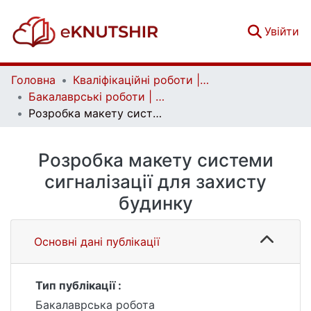
(c
Увійти
Головна
Кваліфікаційні роботи | Qualifying works
Бакалаврські роботи | Bachelor theses
Розробка макету системи сигналізації для захисту будинку
Розробка макету системи
сигналізації для захисту
будинку
Основні дані публікації
Тип публікації :
Бакалаврська робота