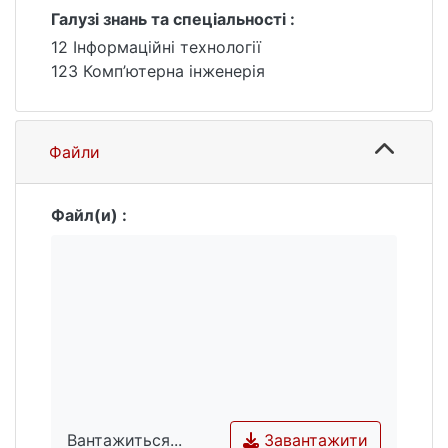
можливими подальшими
Галузі знань та спеціальності :
вдосконаленнями, ризиками в сфері
12 Інформаційні технології
безпечності користування та розробки
123 Комп’ютерна інженерія
пристрою.
Файли
Файл(и) :
Завантажити
Вантажиться...