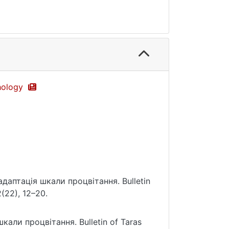
chology
даптація шкали процвітання. Bulletin
2(22), 12–20.
али процвітання. Bulletin of Taras