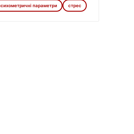
 цілеспрямованістю,
психометричні параметри
стрес
негативні кореляції з параметрами
ній показник Шкали процвітання у
 опитування не пов’язані з віком або
 загальної оцінки позитивного
світній та терапевтичній практиці.