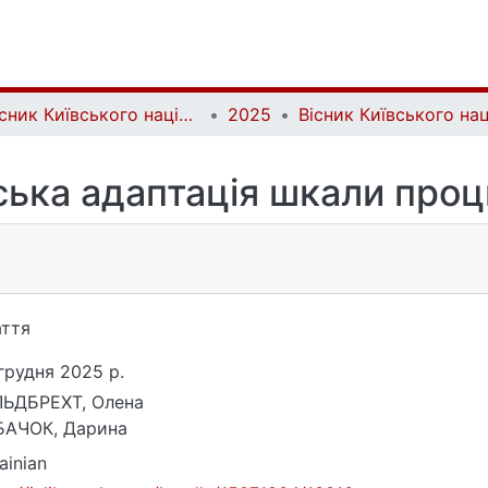
Вісник Київського національного університету імені Тараса Шевченка. Психологія | Bulletin of Taras Shevchenko National University of Kyiv. Psychology
2025
ська адаптація шкали проц
ття
грудня 2025 р.
ЛЬДБРЕХТ, Олена
БАЧОК, Дарина
ainian