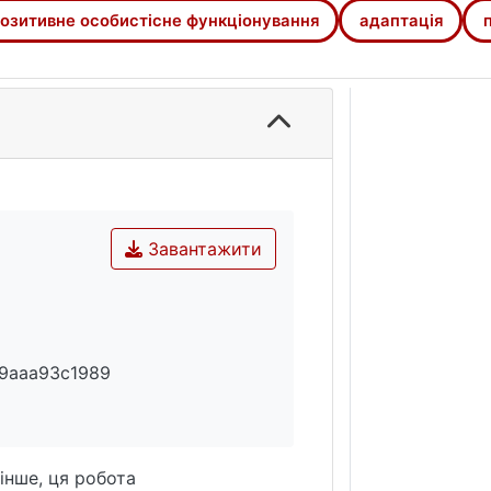
ь, стосунки, сенс, досягнення), почуттям самоцінності,
озитивне особистісне функціонування
адаптація
жособистісної підтримки. Водночас, виявлені значущі 
еакціями, спричиненими повномасштабною війною. Серед
виразній правосторонній асиметрії розподілу. Результати
рсія Шкали процвітання є ефективним інструментом для
буде корисною для проведення наукових досліджень, в о
Завантажити
29aaa93c1989
інше, ця робота