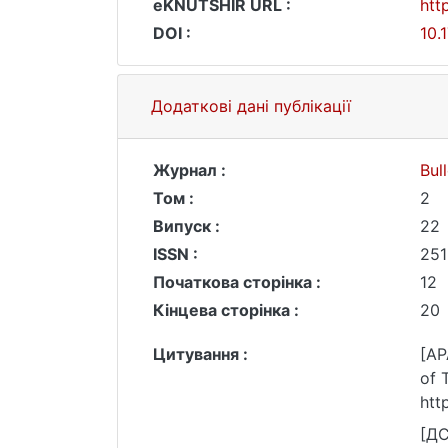
eKNUTSHIR URL :
htt
DOI :
10.
Додаткові дані публікації
Журнал :
Bul
Том :
2
Випуск :
22
ISSN :
251
Початкова сторінка :
12
Кінцева сторінка :
20
Цитування :
[AP
of 
htt
[ДС