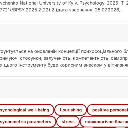
vchenko National University of Kyiv. Psychology. 2025. Т. 
17721//BPSY.2025.2(22).2 (дата звернення: 25.07.2026).
ґрунтується на оновленій концепції психосоціального б
дтримуючі стосунки, залученість, компетентність, самоп
ія цього інструменту буде корисним внеском у вітчизня
илась відповідно стандартам Міжнародної тестової ком
 Вибірку склали 1254 особи віком від 10 до 82 років (с
ть учасників (77,3 %) представляли жінки.
є високі показники внутрішньої узгодженості (α Кронба
). Дані конфірматорного та експлораторного факторног
ідповідає теоретичній моделі. Ретестова надійність п
sychological well-being
flourishing
positive personal
ижнів; кореляція двох оцінок склала 0,55, що означає ст
ність підтверджена очікуваними прямими кореляціями 
sychometric parameters
stress
психологічне благо
оцінками задоволеності життям, усіма складовими мод