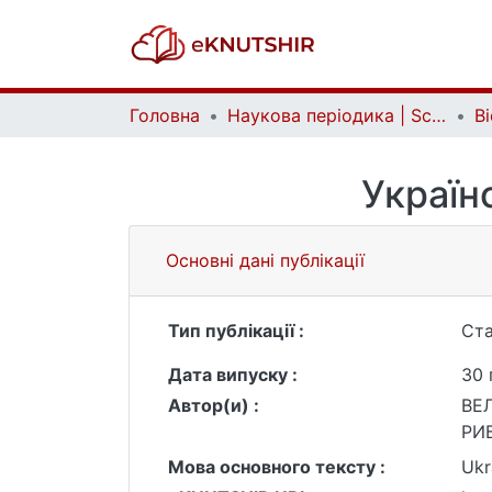
Головна
Наукова періодика | Scientific periodicals
Україн
Основні дані публікації
Тип публікації :
Ста
Дата випуску :
30 
Автор(и) :
ВЕ
РИ
Мова основного тексту :
Ukr