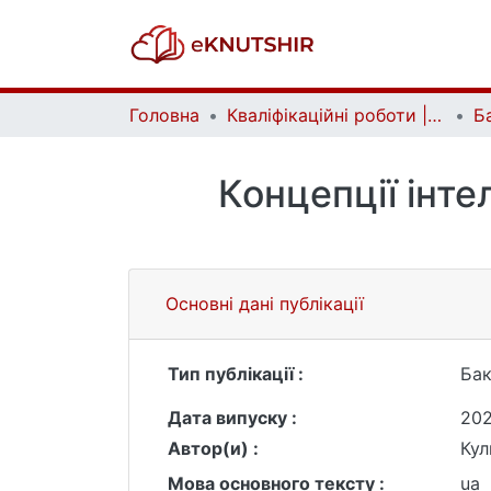
Головна
Кваліфікаційні роботи | Qualifying works
Концепції інте
Основні дані публікації
Тип публікації :
Бак
Дата випуску :
20
Автор(и) :
Ку
Мова основного тексту :
ua