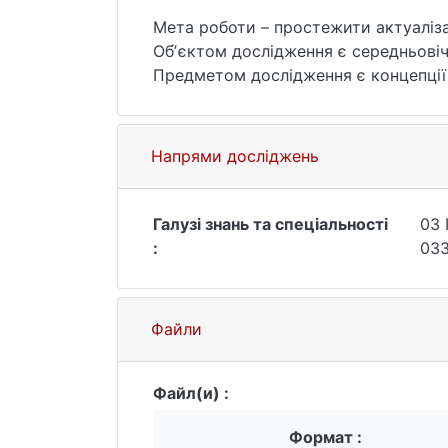
Мета роботи – простежити актуаліза
Об́ʼєктом дослідження є середньовічн
Предметом дослідження є концепції inte
intellegentia Северина Боеція, концеп
Кентерберійського.
У ході здійснення дослідженні були 
Напрями досліджень
розвиток подальшої історії філософ
через мовно-концептуальні епістемол
були розглянуті центральні праці А
Галузі знань та спеціальності
03 
їх зв’язок з поставленими проблемам
:
033
Файли
Файл(и) :
Формат :