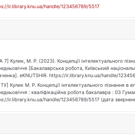
ps://ir.library.knu.ua/handle/123456789/5517
A 7] Кулик, М. Р. (2023). Концепції інтелектуального пі
едньовіччя [Бакалаврська робота, Київський національн
ченка]. eKNUTSHIR. https://ir.library.knu.ua/handle/1234
ТУ] Кулик М. Р. Концепції інтелектуального пізнання в 
едньовіччя : кваліфікаційна робота бакалавра : 03 Гумані
ps://ir.library.knu.ua/handle/123456789/5517 (дата звернен