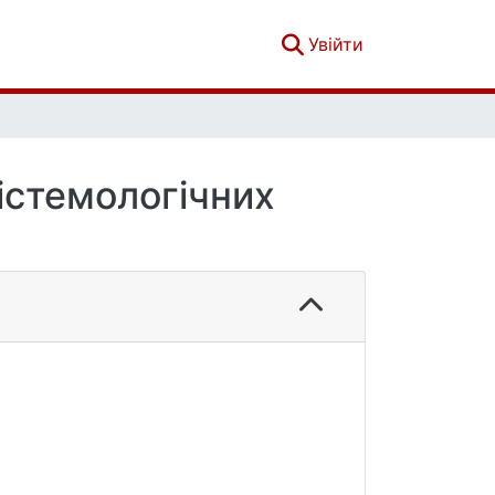
(current)
Увійти
пістемологічних