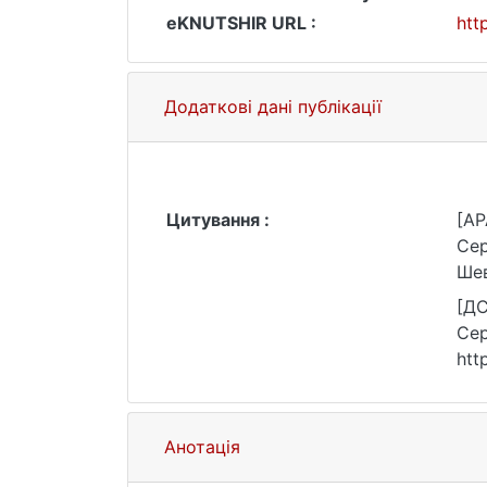
eKNUTSHIR URL :
htt
Додаткові дані публікації
Цитування :
[AP
Сер
Шев
[ДС
Сер
htt
Анотація