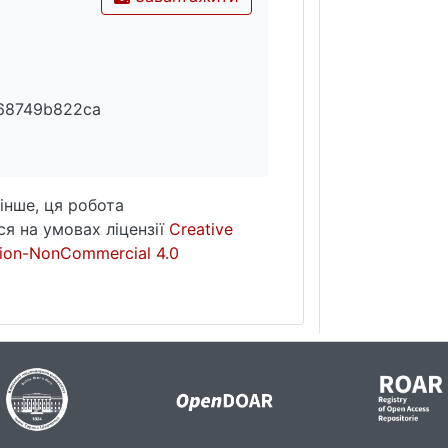
f68749b822ca
інше, ця робота
я на умовах ліцензії
Creative
ion-NonCommercial 4.0