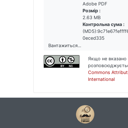
Adobe PDF
Розмір :
2.63 MB
Контрольна сума :
(MD5):9c71e67fefff
0eced335
Вантажиться...
Вантажиться...
Якщо не вказано 
розповсюджуєтьс
Commons Attribut
International