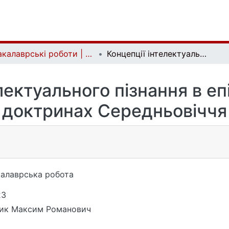
Бакалаврські роботи | Bachelor theses
Концепції інтелектуального пізнання в епістемологічних доктринах Середньовіччя
лектуального пізнання в е
доктринах Середньовіччя
алаврська робота
23
лик Максим Романович