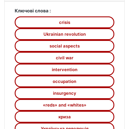
кристалізації підходів, досягненню більшої
системності у застосуванні
Ключові слова :
методологічних і методичних засобів
crisis
освоєння, творчого осмислення подій
столітньої давнини, які в наявній на
Ukrainian revolution
сьогодні історіографії, політологічних
студіях отримують відмінні, нерідко
social aspects
суперечливі, або непереконливі
civil war
тлумачення й оцінки. Раціоналізація
поєднання, рівно як і з’ясування
intervention
відмінностей теоретичних категорій
«криза», «революція», «громадянська
occupation
війна» на ґрунті конкретно-історичного
insurgency
досвіду 1917–1920 рр. створює додаткові
можливості для точнішого,
«reds» and «whites»
реалістичнішого відтворення надскладних
суспільних тенденцій і процесів.
криза
Здійснений у такий спосіб аналіз, зокрема,
свідчить: однолінійна, однопланова умовна
Українська революція