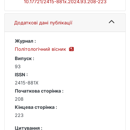
10.17721/2415-881x.2024.93.208-223
Додаткові дані публікації
Журнал :
Політологічний вісник
Випуск :
93
ISSN :
2415-881X
Початкова сторінка :
208
Кінцева сторінка :
223
Цитування :