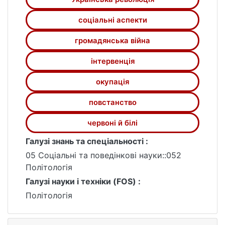
схема руху по висхідній логічній лінії «від
соціальні аспекти
меншого до більшого» (масштабнішого)
виявляється недостатньою, вимагає
громадянська війна
гнучкішого, діалектичнішого застосування,
оскільки з’ясовується, що не лише
інтервенція
політичні кризи здатні призводити до
окупація
революцій, які, своєю чергою породжують
громадянські війни, а й останні,
повстанство
здійснюючи «зворотній реверс»,
призводять до політичних криз, а наслідки
червоні й білі
громадянських війн виявляють себе в
Галузі знань та спеціальності :
істотній корекції вектору розвитку
революцій, вибору траєкторій суспільного
05 Соціальні та поведінкові науки::052
розвитку.
Політологія
Галузі науки і техніки (FOS) :
Політологія