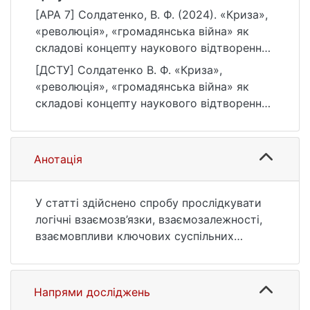
[APA 7] Солдатенко, В. Ф. (2024). «Криза»,
«революція», «громадянська війна» як
складові концепту наукового відтворення
суспільного поступу України в 1917–1920
[ДСТУ] Солдатенко В. Ф. «Криза»,
рр. Політологічний вісник, (93), 208–223.
«революція», «громадянська війна» як
https://doi.org/10.17721/2415-
складові концепту наукового відтворення
881x.2024.93.208-223
суспільного поступу України в 1917–1920
рр. Політологічний вісник. 2024. № 93. С.
208—223. DOI: 10.17721/2415-
Анотація
881x.2024.93.208-223 (дата звернення:
25.07.2026).
У статті здійснено спробу прослідкувати
логічні взаємозв’язки, взаємозалежності,
взаємовпливи ключових суспільних
феноменів одного з найважливіших,
переламних, доленосних періодів
вітчизняної історії. Навіть найзагальніша їх
Напрями досліджень
структуризація може сприяти позитивній