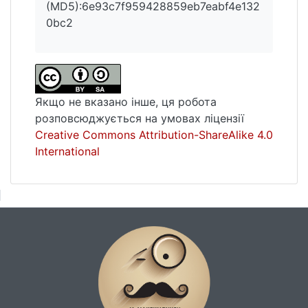
(MD5):6e93c7f959428859eb7eabf4e132
0bc2
Якщо не вказано інше, ця робота
розповсюджується на умовах ліцензії
Creative Commons Attribution-ShareAlike 4.0
International