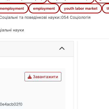
nemployment
employment
youth labor market
t
Соціальні та поведінкові науки::054 Соціологія
іальні науки
Завантажити
0e4acb02f0