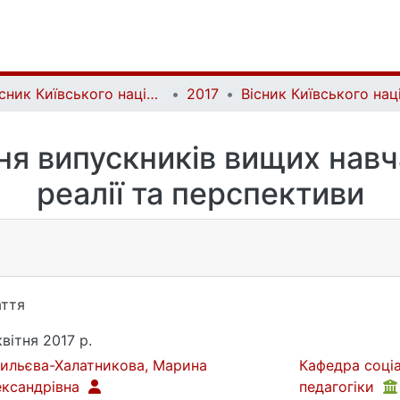
Вісник Київського національного університету імені Тараса Шевченка. Соціальна робота | Bulletin of Taras Shevchenko National University of Kyiv. Social work
2017
я випускників вищих навча
реалії та перспективи
ття
квітня 2017 р.
ильєва-Халатникова, Марина
Кафедра соціал
ександрівна
педагогіки