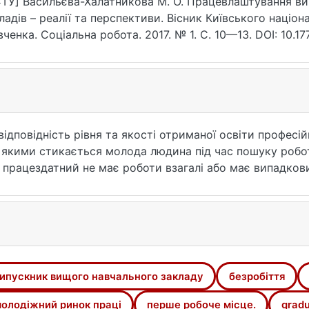
ТУ] Васильєва-Халатникова М. О. Працевлаштування ви
ладів – реалії та перспективи. Вісник Київського націон
ченка. Соціальна робота. 2017. № 1. С. 10—13. DOI: 10.17
рнення: 25.07.2026).
дповідність рівня та якості отриманої освіти професій
з якими стикається молода людина під час пошуку робо
 працездатний не має роботи взагалі або має випадковии
ою проблемою сучасного суспільства.
і в економічному, ні в соціальному плані, оскільки йо
проможність населення, бюджет втрачає платників пода
ипускник вищого навчального закладу
безробіття
олодіжний ринок праці
перше робоче місце.
gradu