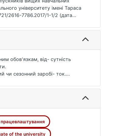
пускників вищих навчальних
ального університету імені Тараса
721/2616-7786.2017/1-1/2 (дата
ним обов'язкам, від- сутність
ти.
̆ чи сезонний заробі- ток.
го зростання створює цілий комплекс
тків, підприємство – персонал.
працевлаштування
ate of the university