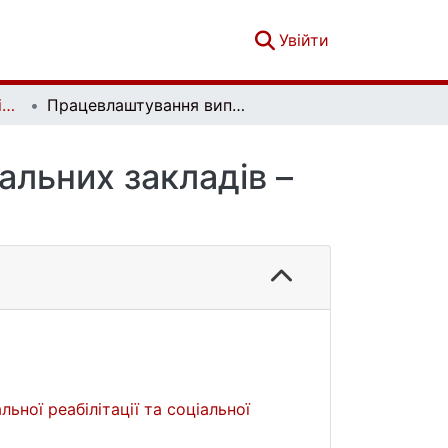
(current)
Увійти
Вісник Київського національного університету імені Тараса Шевченка. Соціальна робота. Вип. 1(1)
Працевлаштування випускників вищих навчальних закладів – реалії та перспективи
льних закладів –
ьної реабілітації та соціальної