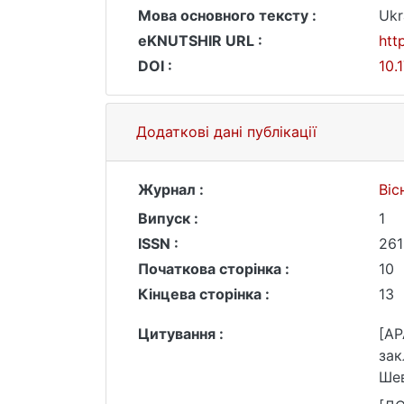
Мова основного тексту :
Ukr
eKNUTSHIR URL :
htt
DOI :
10.
Додаткові дані публікації
Журнал :
Віс
Випуск :
1
ISSN :
261
Початкова сторінка :
10
Кінцева сторінка :
13
Цитування :
[AP
зак
Шев