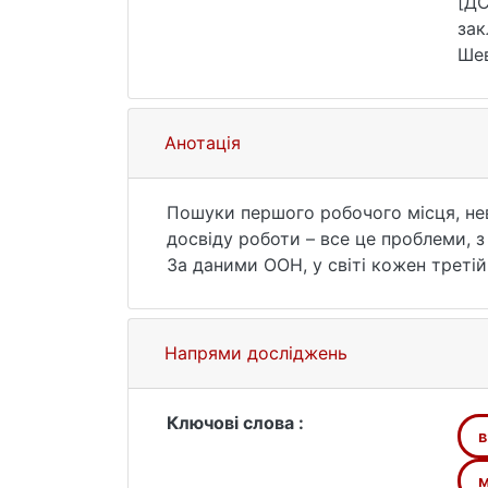
[ДС
зак
Шев
зве
Анотація
Пошуки першого робочого місця, неві
досвіду роботи – все це проблеми, 
За даними ООН, у світі кожен третій
Безробіття є центральною соціальн
Безробіття не може бути доцільним н
проблем: скорочується купівельна с
Напрями досліджень
Ключові слова :
в
м