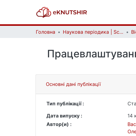
Головна
Наукова періодика | Scientific periodicals
Працевлаштуванн
Основні дані публікації
Тип публікації :
Ста
Дата випуску :
14 
Автор(и) :
Вас
Ол