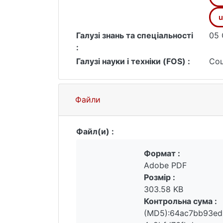
u
Галузі знань та спеціальності
05 
:
Галузі науки і техніки (FOS) :
Соц
Файли
Файл(и) :
Формат :
Adobe PDF
Розмір :
303.58 KB
Контрольна сума :
(MD5):64ac7bb93ed