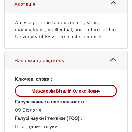
(дата звернення: 25.07.2026).
Анотація
An essay on the famous ecologist and
mammalogist, intellectual, and lecturer at the
University of Kyiv. The most significant
achievements of Vitaly Mezhzherin are the
development of the concept of energetic
balance of the organism and the population,
Напрями досліджень
ideas about the energetic basis of adaptation
processes, population strategies and the
integrity of biosystems. He was the author of
Ключові слова :
many original ideas in the field of theoretical
Межжерін Віталій Олексійович
ecology and founded one of the longest
monitoring studies of small-mammal
Галузі знань та спеціальності :
populations. He devoted fifty years of his life
09 Біологія
to teaching at the University of Kyiv. His main
Галузі науки і техніки (FOS) :
goal was to form a holistic picture of nature,
Природничі науки
understanding the relationships, its principles