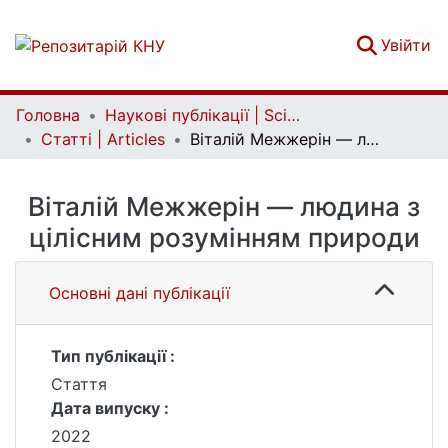
(c
Увійти
Головна
Наукові публікації | Scientific publications
Статті | Articles
Віталій Межжерін — людина з цілісним розумінням природи
Віталій Межжерін — людина з
цілісним розумінням природи
Основні дані публікації
Тип публікації :
Стаття
Дата випуску :
2022