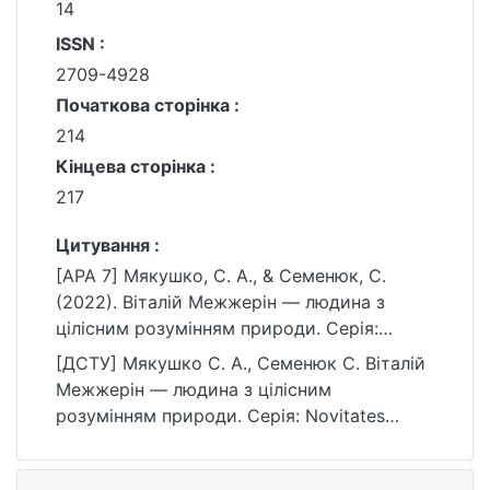
14
ISSN :
2709-4928
Початкова сторінка :
214
Кінцева сторінка :
217
Цитування :
[APA 7] Мякушко, С. А., & Семенюк, С.
(2022). Віталій Межжерін — людина з
цілісним розумінням природи. Серія:
Novitates Theriologicae, 14, 214–217.
[ДСТУ] Мякушко С. А., Семенюк С. Віталій
https://ir.library.knu.ua/handle/15071834/5401
Межжерін — людина з цілісним
розумінням природи. Серія: Novitates
Theriologicae. 2022. Т. 14. С. 214—217. URL:
https://ir.library.knu.ua/handle/15071834/5401