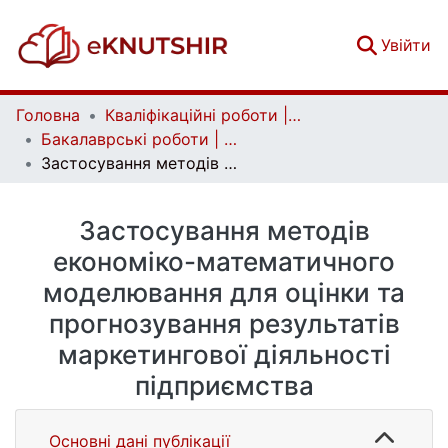
(c
Увійти
Головна
Кваліфікаційні роботи | Qualifying works
Бакалаврські роботи | Bachelor theses
Застосування методів економіко-математичного моделювання для оцінки та прогнозування результатів маркетингової діяльності підприємства
Застосування методів
економіко-математичного
моделювання для оцінки та
прогнозування результатів
маркетингової діяльності
підприємства
Основні дані публікації