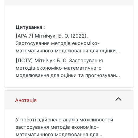
Цитування :
[APA 7] Мітнічук, Б. О. (2022).
Застосування методів економіко-
математичного моделювання для оцінки
та прогнозування результатів
[ДСТУ] Мітнічук Б. О. Застосування
маркетингової діяльності підприємства
методів економіко-математичного
[Бакалаврська робота, Київський
моделювання для оцінки та прогнозування
національний університет імені Тараса
результатів маркетингової діяльності
Шевченка]. eKNUTSHIR.
підприємства : кваліфікаційна робота
https://ir.library.knu.ua/handle/123456789/17
бакалавра : 051 Економіка. Київ, 2022. URL:
Анотація
05
https://ir.library.knu.ua/handle/123456789/17
05 (дата звернення: 25.07.2026).
У роботі здійснено аналіз можливостей
застосування методів економіко-
математичного моделювання для