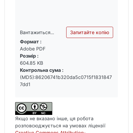
Запитайте копію
Вантажиться...
Формат :
Вантажиться...
Adobe PDF
Розмір :
604.85 KB
Контрольна сума :
(MD5):86206741b320da5c0715f1831847
7dd1
Якщо не вказано інше, ця робота
розповсюджується на умовах ліцензії
Creative Commons Attribution-