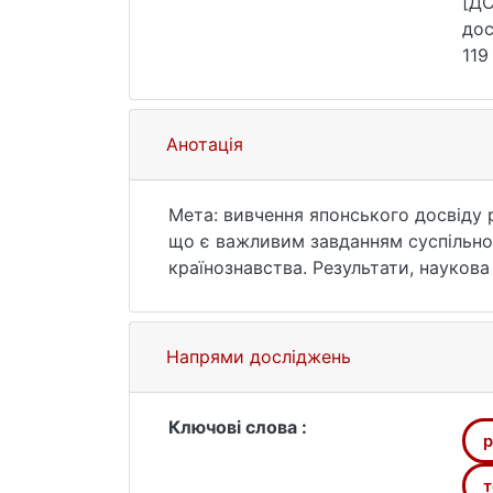
[ДС
дос
119
Анотація
Мета: вивчення японського досвіду 
що є важливим завданням суспільно 
країнознавства. Результати, наукова
регіонального розвитку та регіональ
(сталий регіональний розвиток), а т
планування Японії в ретроспективі т
Напрями досліджень
можливість заглянути у майбутнє, в
Україні.
Ключові слова :
р
т