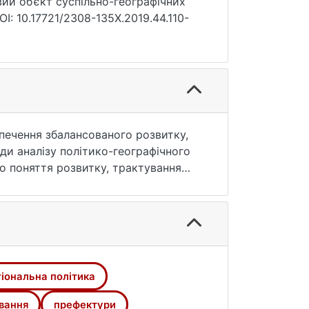
вий об’єкт суспільно-географічних
I: 10.17721/2308-135X.2019.44.110-
зпечення збалансованого розвитку,
и аналізу політико-географічного
то поняття розвитку, трактування
ня в Японії нової моделі розвитку
нії. Було проаналізовано регіональне
озвиненої держави як Японія – це
торій, перейняти цей досвід в
гіональна політика
вання
префектури