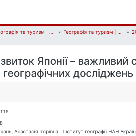
Географія та туризм | Geography and tourism
Географія та туризм | Geography and tourism
2
звиток Японії – важливий о
географічних досліджень
ття
8
кань, Анастасія Ігорівна
Інститут географії НАН Украї