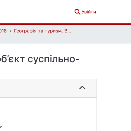
(current)
Увійти
018
Географія та туризм. Випуск 44
б’єкт суспільно-
ни