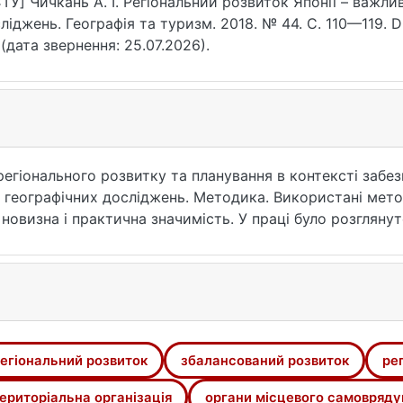
ТУ] Чичкань А. І. Регіональний розвиток Японії – важли
ліджень. Географія та туризм. 2018. № 44. С. 110—119. DO
 (дата звернення: 25.07.2026).
регіонального розвитку та планування в контексті забе
географічних досліджень. Методика. Використані метод
 новизна і практична значимість. У праці було розгляну
ної політики, передумови та підґрунтя для запроваджен
акож розглянуто сучасну територіальну організацію Япо
а сучасні тенденції. Дослідження досвіду такої високор
иокремити найкращі приклади розвитку регіонів та тери
егіональний розвиток
збалансований розвиток
ре
ериторіальна організація
органи місцевого самовряду