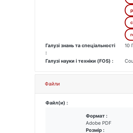
р
с
r
Галузі знань та спеціальності
10 
:
Галузі науки і техніки (FOS) :
Соц
Файли
Файл(и) :
Формат :
Adobe PDF
Розмір :