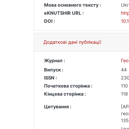
Мова основного тексту :
Ukr
eKNUTSHIR URL :
htt
DOI :
10.
Додаткові дані публікації
Журнал :
Гео
Випуск :
44
ISSN :
230
Початкова сторінка :
110
Кінцева сторінка :
119
Цитування :
[AP
гео
135