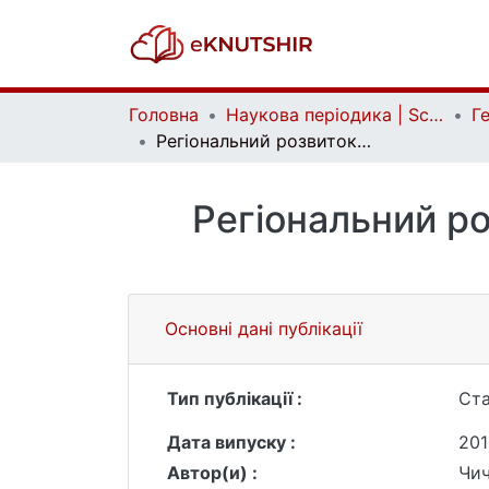
Головна
Наукова періодика | Scientific periodicals
Регіональний розвиток Японії – важливий об’єкт суспільно-географічних досліджень
Регіональний ро
Основні дані публікації
Тип публікації :
Ста
Дата випуску :
201
Автор(и) :
Чич