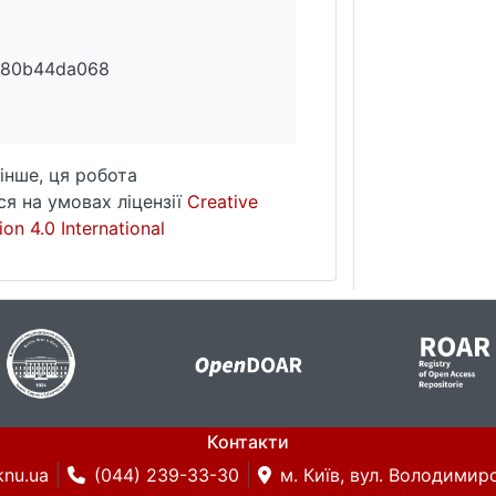
c80b44da068
інше, ця робота
я на умовах ліцензії
Creative
on 4.0 International
Контакти
knu.ua
(044) 239-33-30
м. Київ, вул. Володимирс