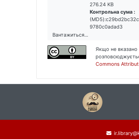
276.24 KB
Контрольна сума :
(MD5):c29bd2bc32
9780c0adad3
Вантажиться...
Вантажиться...
Якщо не вказано 
розповсюджуєтьс
Commons Attributi
ir.library@