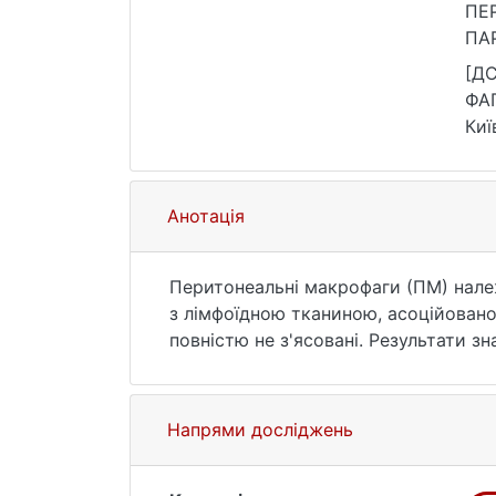
ПЕ
ПАР
88(
[Д
ФА
Киї
46.
Анотація
Перитонеальні макрофаги (ПМ) належа
з лімфоїдною тканиною, асоційовано
повністю не з'ясовані. Результати 
OALT та ПМ у її складі у системном
етіології, до яких належить хвороба
патофізіології якого необхідне для 
Напрями досліджень
порівняльну характеристику метабо
інтрацеребральним уведенням 6-гід