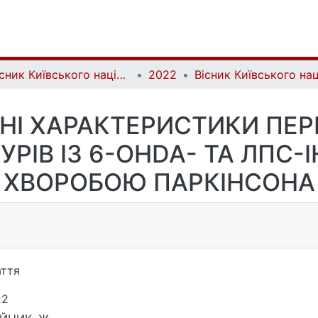
Вісник Київського національного університету імені Тараса Шевченка. Біологія | Bulletin of Taras Shevchenko Kyiv National University. Biology
2022
НІ ХАРАКТЕРИСТИКИ ПЕ
УРІВ ІЗ 6-ОHDA- ТА ЛПС
ХВОРОБОЮ ПАРКІНСОНА
ття
22