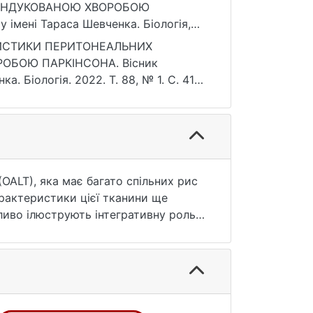
С-ІНДУКОВАНОЮ ХВОРОБОЮ
 імені Тараса Шевченка. Біологія,
6
ЕРИСТИКИ ПЕРИТОНЕАЛЬНИХ
РОБОЮ ПАРКІНСОНА. Вісник
а. Біологія. 2022. Т. 88, № 1. С. 41—
25.07.2026).
OALT), яка має багато спільних рис
арактеристики цієї тканини ще
нливо ілюструють інтегративну роль
 численних захворювань запальної
вання, глибоке розуміння
и та лікування. У роботі проведено
и моделями ХП: індукованою
ариду (ЛПС). Розвиток ХП