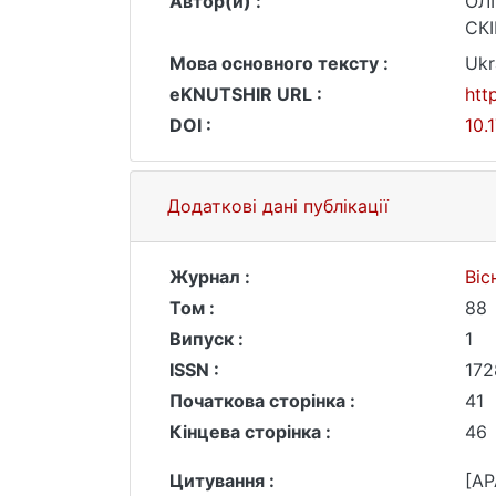
Автор(и) :
ОЛІ
СКІ
Мова основного тексту :
Ukr
eKNUTSHIR URL :
htt
DOI :
10.
Додаткові дані публікації
Журнал :
Віс
Том :
88
Випуск :
1
ISSN :
172
Початкова сторінка :
41
Кінцева сторінка :
46
Цитування :
[AP