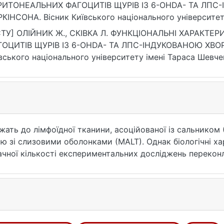
РИТОНЕАЛЬНИХ ФАГОЦИТІВ ЩУРІВ ІЗ 6-ОHDA- ТА ЛП
КІНСОНА. Вісник Київського національного університету
1), 41–46. https://doi.org/10.17721/1728.2748.2022.88.41-4
СТУ] ОЛІЙНИК Ж., СКІВКА Л. ФУНКЦІОНАЛЬНІ ХАРАКТ
ГОЦИТІВ ЩУРІВ ІЗ 6-ОHDA- ТА ЛПС-ІНДУКОВАНОЮ ХВО
вського національного університету імені Тараса Шевченк
 DOI: 10.17721/1728.2748.2022.88.41-46 (дата звернення: 
ть до лімфоїдної тканини, асоційованої із сальником (
ю зі слизовими оболонками (MALT). Однак біологічні х
значної кількості експериментальних досліджень переко
у запаленні, яке є важливим компонентом патофізіології
 Паркінсона (ХП) – хронічне системне запальне захворю
розробки методів його ранньої діагностики, профілактик
лічних та фенотипових показників ПМ у щурів з різним
роксидофаміну (6-OHDA) та бактеріального ліпополісах