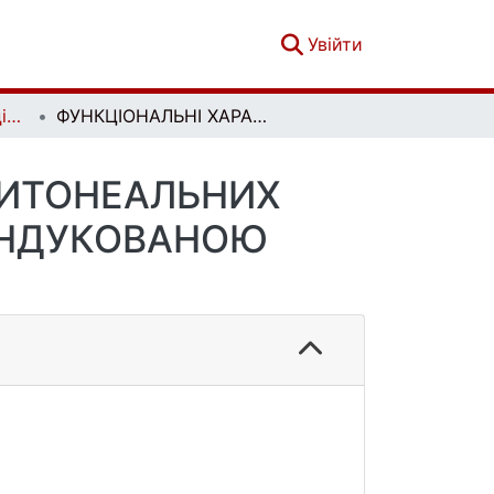
(current)
Увійти
Вісник Київського національного університету імені Тараса Шевченка. Біологія. Том 88, № 1
ФУНКЦІОНАЛЬНІ ХАРАКТЕРИСТИКИ ПЕРИТОНЕАЛЬНИХ ФАГОЦИТІВ ЩУРІВ ІЗ 6-ОHDA- ТА ЛПС-ІНДУКОВАНОЮ ХВОРОБОЮ ПАРКІНСОНА
РИТОНЕАЛЬНИХ
-ІНДУКОВАНОЮ