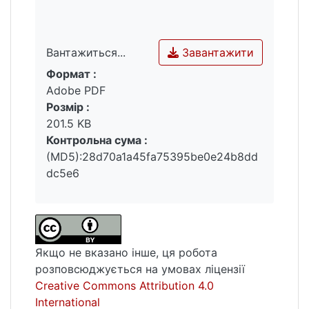
Завантажити
Вантажиться...
Формат :
Вантажиться...
Adobe PDF
Розмір :
201.5 KB
Контрольна сума :
(MD5):28d70a1a45fa75395be0e24b8dd
dc5e6
Якщо не вказано інше, ця робота
розповсюджується на умовах ліцензії
Creative Commons Attribution 4.0
International