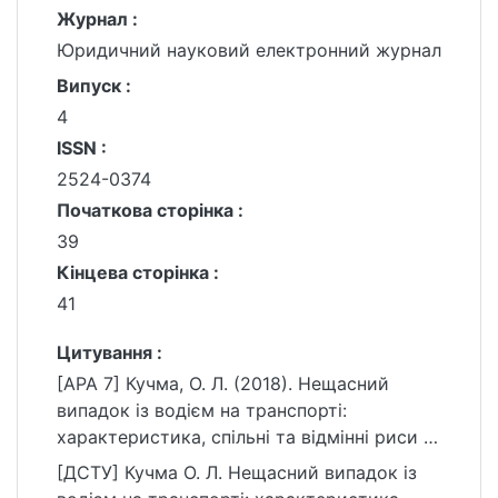
Журнал :
Юридичний науковий електронний журнал
Випуск :
4
ISSN :
2524-0374
Початкова сторінка :
39
Кінцева сторінка :
41
Цитування :
[APA 7] Кучма, О. Л. (2018). Нещасний
випадок із водієм на транспорті:
характеристика, спільні та відмінні риси із
нещасним випадком на виробництві.
[ДСТУ] Кучма О. Л. Нещасний випадок із
Юридичний науковий електронний