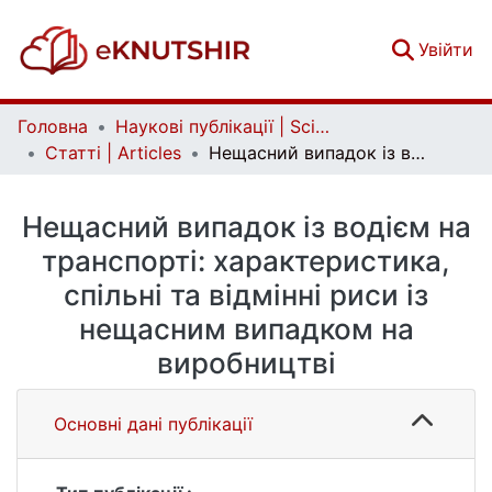
(c
Увійти
Головна
Наукові публікації | Scientific publications
Статті | Articles
Нещасний випадок із водієм на транспорті: характеристика, спільні та відмінні риси із нещасним випадком на виробництві
Нещасний випадок із водієм на
транспорті: характеристика,
спільні та відмінні риси із
нещасним випадком на
виробництві
Основні дані публікації