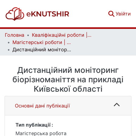
(c
Увійти
Головна
Кваліфікаційні роботи | Qualifying works
Магістерські роботи | Master's theses
Дистанційний моніторинг біорізноманіття на прикладі Київської області
Дистанційний моніторинг
біорізноманіття на прикладі
Київської області
Основні дані публікації
Тип публікації :
Магістерська робота