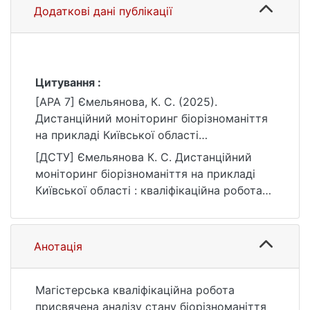
Додаткові дані публікації
Цитування :
[APA 7] Ємельянова, К. С. (2025).
Дистанційний моніторинг біорізноманіття
на прикладі Київської області
[Магістерська робота, Київський
[ДСТУ] Ємельянова К. С. Дистанційний
національний університет імені Тараса
моніторинг біорізноманіття на прикладі
Шевченка]. eKNUTSHIR.
Київської області : кваліфікаційна робота
https://ir.library.knu.ua/handle/15071834/804
магістра : 10 Природничі науки / наук. кер.
3
С. С. Кохан. Київ, 2025. 75 с. URL:
https://ir.library.knu.ua/handle/15071834/804
Анотація
3 (дата звернення: 25.07.2026).
Магістерська кваліфікаційна робота
присвячена аналізу стану біорізноманіття