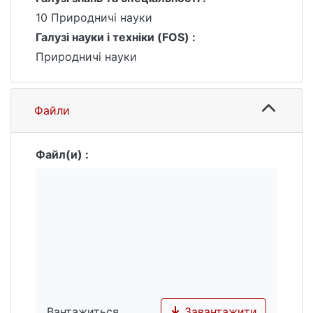
результатів ДЗЗ у систему управління
10 Природничі науки
природними ресурсами Київської області.
Галузі науки і техніки (FOS) :
Природничі науки
Файли
Файл(и) :
Завантажити
Вантажиться...