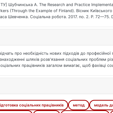
6.2017/2-2/19
ТУ] Шубчинська А. The Research and Practice Implementat
kers (Through the Example of Finland). Вісник Київськог
аса Шевченка. Соціальна робота. 2017. no. 2. P. 72—75. D
te of access: 25.07.2026).
свідчать про необхідність нових підходів до професійної
 у знаходженні шляхів розв'язання соціальних проблем рі
ціальних працівників загалом вимагає, щоб фахівці соц
оціальних проблем із глобального погляду. Нові моделі о
ання має давати можливість розробляти рекомендації д
ку. Не див- лячись на існування проектів розвитку інте
недостатній рівень готовності фахівців соціальної сфер
забезпечення швидкого і успішного реагування на виник
 парадигм і забезпечення поєд- нання практики і дослі
ідготовка соціальних працівників
метод
модель д
вка має гарантувати базу знань для діяль- ності, що да