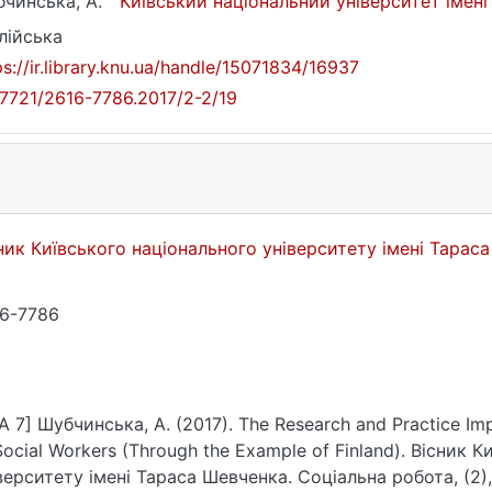
чинська, А.
Київський національний університет імен
лійська
ps://ir.library.knu.ua/handle/15071834/16937
17721/2616-7786.2017/2-2/19
ник Київського національного університету імені Тарас
6-7786
A 7] Шубчинська, А. (2017). The Research and Practice Im
Social Workers (Through the Example of Finland). Вісник 
верситету імені Тараса Шевченка. Соціальна робота, (2), 