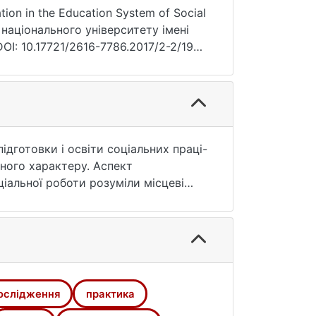
ion in the Education System of Social
о національного університету імені
OI: 10.17721/2616-7786.2017/2-2/19
 підготовки і освіти соціальних праці-
зного характеру. Аспект
іальної роботи розуміли місцеві
світи повинні базуватися на
ля вирішення проблемних питань
грації і використання досліджень у
и для своєчасного втручання та
аючі соціальні проблеми необхідне
дження в контексті підготовки
ослідження
практика
є можливості для розробки нових