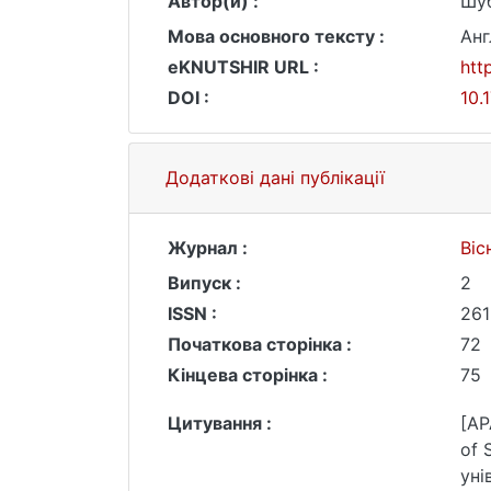
Автор(и) :
Шуб
Мова основного тексту :
Анг
eKNUTSHIR URL :
htt
DOI :
10.
Додаткові дані публікації
Журнал :
Віс
Випуск :
2
ISSN :
261
Початкова сторінка :
72
Кінцева сторінка :
75
Цитування :
[AP
of 
уні