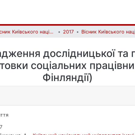
Вісник Київського національного університету імені Тараса Шевченка. Соціальна робота | Bulletin of Taras Shevchenko National University of Kyiv. Social work
2017
дження дослідницької та 
товки соціальних працівни
Фінляндії)
ття
7