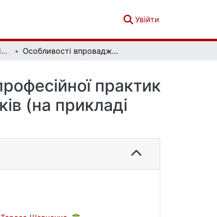
(current)
Увійти
Вісник Київського національного університету імені Тараса Шевченка. Соціальна робота. Вип. 2(2)
Особливості впровадження дослідницької та професійної практик у систему підготовки соціальних працівників (на прикладі Фінляндії)
професійної практик
ків (на прикладі