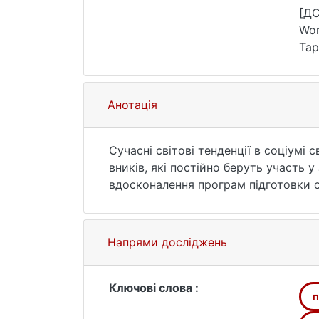
778
[ДС
Wor
Тар
(da
Анотація
Сучасні світові тенденції в соціумі 
вників, які постійно беруть участь
вдосконалення програм підготовки со
тенденції, а також підхо- дили до с
емпіричних знаннях, а їх застосув
практики в галузі соціального розвит
Напрями досліджень
практиці, сучасні реалії показують 
вирішення соціальних проблем. Для 
переосмислення деяких традиційних
Ключові слова :
п
фахівців. Тобто професійна підгото