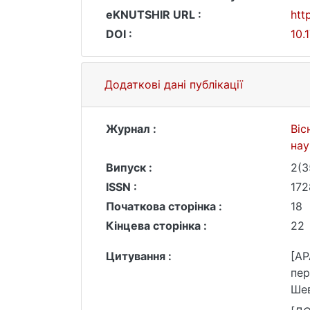
eKNUTSHIR URL :
htt
DOI :
10.
Додаткові дані публікації
Журнал :
Віс
на
Випуск :
2(3
ISSN :
172
Початкова сторінка :
18
Кінцева сторінка :
22
Цитування :
[AP
пер
Шев
221