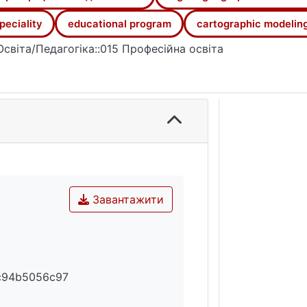
peciality
educational program
cartographic modelin
Освіта/Педагогіка::015 Професійна освіта
Завантажити
c94b5056c97