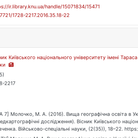
ps://ir.library.knu.ua/handle/15071834/15471
17721/1728-2217.2016.35.18-22
ник Київського національного університету імені Тараса
уки
5)
8-2217
A 7] Молочко, М. А. (2016). Вища географічна освіта в Ук
едкартографічні дослідження). Вісник Київського націон
ченка. Військово-спеціальні науки, (2(35)), 18–22. https:
7.2016.35.18-22