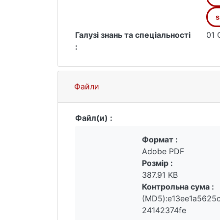
s
Галузі знань та спеціальності
01 
:
Файли
Файл(и) :
Формат :
Adobe PDF
Розмір :
387.91 KB
Контрольна сума :
(MD5):e13ee1a5625
24142374fe