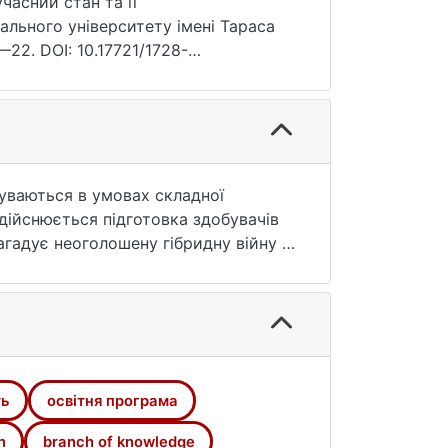
часний стан та її
ального університету імені Тараса
—22. DOI: 10.17721/1728-
буваються в умовах складної
здійснюється підготовка здобувачів
агадує неоголошену гібридну війну в
, що відбуваються у вищій освіті,
Тараса Шевченка всієї надзвичайно
ва географія. Розглядаються зміни
картографічних досліджень. Ключові
не моделювання.
ть
освітня програма
n
branch of knowledge