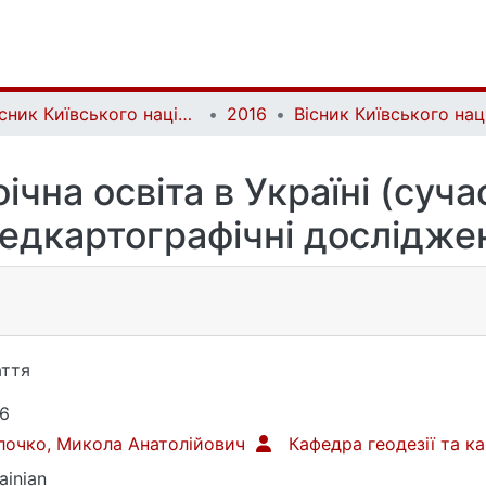
Вісник Київського національного університету імені Тараса Шевченка. Військово-спеціальні науки | Bulletin of Taras Shevchenko National University of Kyiv. Military-special sciences
2016
чна освіта в Україні (сучас
едкартографічні дослідже
ття
6
очко, Микола Анатолійович
Кафедра геодезії та к
ainian