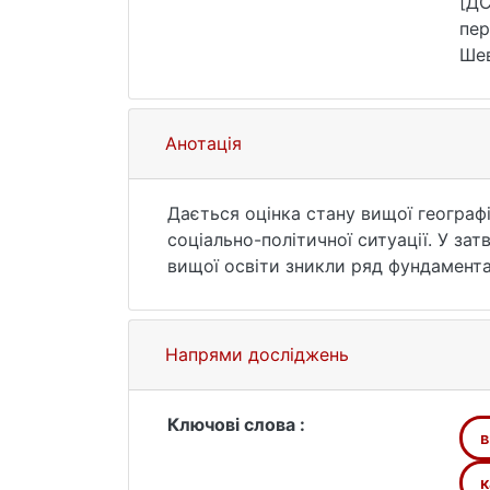
[ДС
пер
Шев
221
Анотація
Дається оцінка стану вищої географі
соціально-політичної ситуації. У за
вищої освіти зникли ряд фундамента
науковій сфері, коли аргументовані 
вбачається у підтримці з боку само
розгалуженої системи географічних н
Напрями досліджень
вищої географічної освіти, зокрема, 
слова: вища географічна освіта, гал
Ключові слова :
в
к