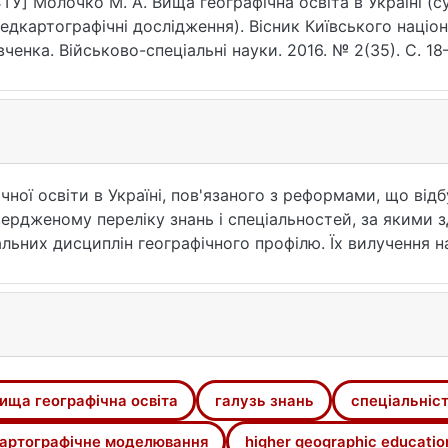
ТУ] Молочко М. А. Вища географічна освіта в Україні (су
едкартографічні дослідження). Вісник Київського націон
ченка. Військово-спеціальні науки. 2016. № 2(35). С. 18
7.2016.35.18-22 (дата звернення: 25.07.2026).
чної освіти в Україні, пов'язаного з реформами, що від
твердженому переліку знань і спеціальностей, за якими 
льних дисциплін географічного профілю. Їх вилучення н
заперечення ігноруються. Протидія негативним процесам
врядного Київського національного університету імені 
аук, серед яких і воєнна (від "війна"), а краще військо
у картографічній її галузі та деякі результати їх перед
узь знань, спеціальність, освітня програма, картографіч
ища географічна освіта
галузь знань
спеціальніс
артографічне моделювання
higher geographic educatio