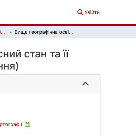
(current)
Увійти
Вісник Київського національного університету імені Тараса Шевченка. Військово-спеціальні науки. Вип. 2 (35)
Вища географічна освіта в Україні (сучасний стан та її передкартографічні дослідження)
ний стан та її
ння)
артографії