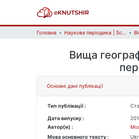
Головна
Наукова періодика | Scientific periodicals
Вища географі
пер
Основні дані публікації
Тип публікації :
Ста
Дата випуску :
201
Автор(и) :
Мол
Мова основного тексту :
Ukr