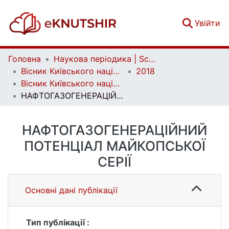
(c
Увійти
Головна
Наукова періодика | Scientific periodicals
Вісник Київського національного університету імені Тараса Шевченка. Геологія | Visnyk of Taras Shevchenko National University of Kyiv. Geology
2018
Вісник Київського національного університету імені Тараса Шевченка. Геологія. 1(80)
НАФТОГАЗОГЕНЕРАЦІЙНИЙ ПОТЕНЦІАЛ МАЙКОПСЬКОЇ СЕРІЇ
НАФТОГАЗОГЕНЕРАЦІЙНИЙ
ПОТЕНЦІАЛ МАЙКОПСЬКОЇ
СЕРІЇ
Основні дані публікації
Тип публікації :