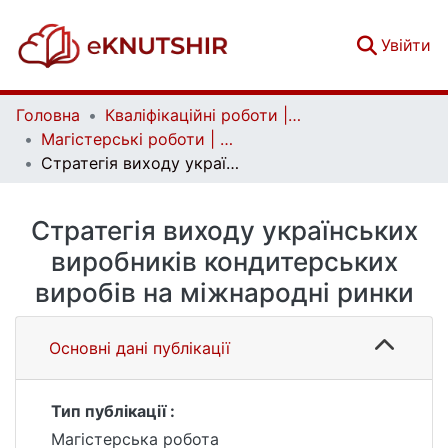
(c
Увійти
Головна
Кваліфікаційні роботи | Qualifying works
Магістерські роботи | Master's theses
Стратегія виходу українських виробників кондитерських виробів на міжнародні ринки
Стратегія виходу українських
виробників кондитерських
виробів на міжнародні ринки
Основні дані публікації
Тип публікації :
Магістерська робота