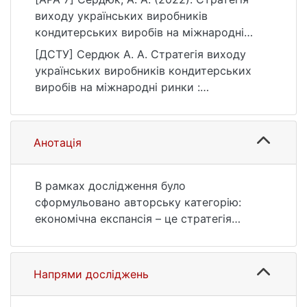
виходу українських виробників
кондитерських виробів на міжнародні
ринки [Магістерська робота, Київський
[ДСТУ] Сердюк А. А. Стратегія виходу
національний університет імені Тараса
українських виробників кондитерських
Шевченка]. eKNUTSHIR.
виробів на міжнародні ринки :
https://ir.library.knu.ua/handle/123456789/18
кваліфікаційна робота магістра : 05
26
Соціальні та поведінкові науки. Київ, 2022.
84 с. URL:
Анотація
https://ir.library.knu.ua/handle/123456789/18
26 (дата звернення: 25.07.2026).
В рамках дослідження було
сформульовано авторську категорію:
економічна експансія – це стратегія
виходу на міжнародні ринки, що
характеризується стрімким охопленням
значної частки ринку шляхом пошуку
Напрями досліджень
нових ринків збуту, сфер впливу, та
джерел сировини, з метою посилення