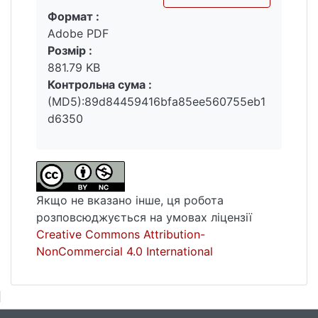
Формат :
печиво з високим вмістом клітковини, що
Вантажиться...
Adobe PDF
не містить глютену. З метою визначення
Розмір :
конкурентних позицій українських
881.79 KB
виробників печива, споживчих мотивацій
Контрольна сума :
та рівня попиту на печиво на
(MD5):89d84459416bfa85ee560755eb1
бразильському та індійському ринках
d6350
кондитерських виробів було розроблено
та апробовано анкети для опитування
кінцевих спожива
Якщо не вказано інше, ця робота
розповсюджується на умовах ліцензії
Creative Commons Attribution-
NonCommercial 4.0 International