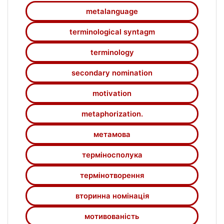
metalanguage
terminological syntagm
terminology
secondary nomination
motivation
metaphorization.
метамова
терміносполука
термінотворення
вторинна номінація
мотивованість