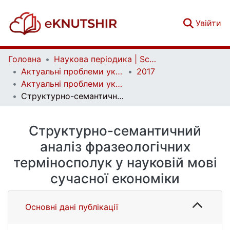
(c
Увійти
Головна
Наукова періодика | Scientific periodicals
Актуальні проблеми української лінгвістики: теорія і практика | Current issues of Ukrainian linguistics: theory and practice
2017
Актуальні проблеми української лінгвістики: теорія і практика. Вип. 34
Структурно-семантичний аналіз фразеологічних терміносполук у науковій мові сучасної економіки
Структурно-семантичний
аналіз фразеологічних
терміносполук у науковій мові
сучасної економіки
Основні дані публікації