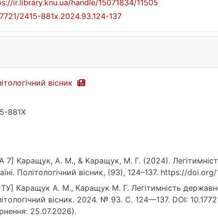
ps://ir.library.knu.ua/handle/15071834/11505
17721/2415-881x.2024.93.124-137
ітологічний вісник
5-881X
A 7] Каращук, А. М., & Каращук, М. Г. (2024). Легітимні
аїні. Політологічний вісник, (93), 124–137. https://doi.or
ТУ] Каращук А. М., Каращук М. Г. Легітимність державно
ітологічний вісник. 2024. № 93. С. 124—137. DOI: 10.177
рнення: 25.07.2026).