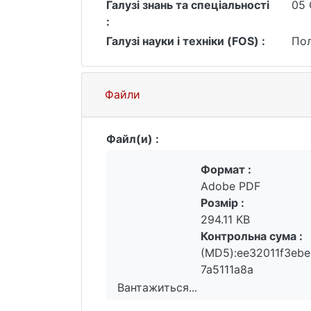
Галузі знань та спеціальності
05 
:
Галузі науки і техніки (FOS) :
Пол
Файли
Файл(и) :
Формат :
Adobe PDF
Розмір :
294.11 KB
Контрольна сума :
(MD5):ee32011f3eb
7a5111a8a
Вантажиться...
Вантажиться...