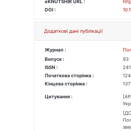
eKNUTSHIR URL :
htt
DOI :
10.
Додаткові дані публікації
Журнал :
Пол
Випуск :
93
ISSN :
241
Початкова сторінка :
124
Кінцева сторінка :
137
Цитування :
[AP
Укр
[ДС
Пол
зве