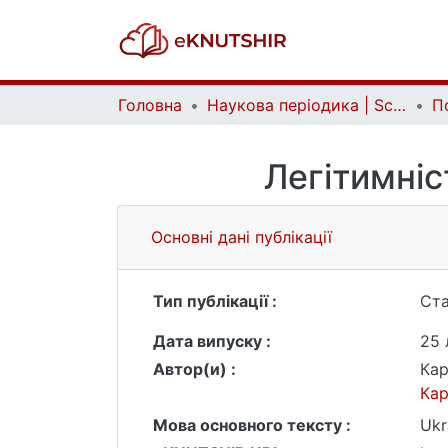
Головна
Наукова періодика | Scientific periodicals
Легітимніс
Основні дані публікації
Тип публікації :
Ста
Дата випуску :
25 
Автор(и) :
Кар
Ка
Мова основного тексту :
Ukr