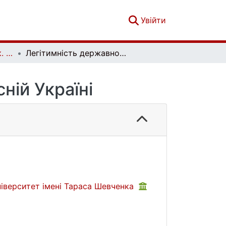
(current)
Увійти
Політологічний вісник. Випуск 93
Легітимність державної влади в сучасній Україні
ній Україні
ніверситет імені Тараса Шевченка