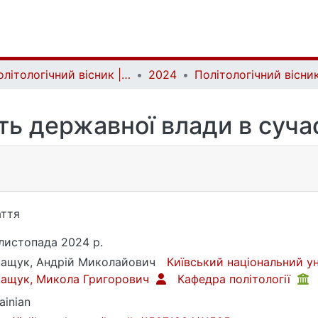
Політологічний вісник | Politology bulletin
2024
ть державної влади в сучас
ття
листопада 2024 р.
ащук, Андрій Миколайович
Київський національний у
ращук, Микола Григорович
Кафедра політології
ainian