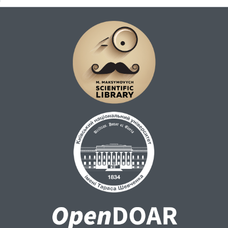
Водночас його залучають до науково-
організаційної роботи. Із серпня 1972 року
Микола Миколайович призначений на
посаду заступника декана біологічного
факультету КДУ. У жовтні 1976 року Мінвуз
СРСР командирує доцента М. М. Мусієнка
в Республіку Куба, спочатку як
консультанта Центру живлення цукрової
тростини Гаванського університету, а
пізніше, після реорганізації структури
університету, він займає до 1979 року
посаду радника. Микола Миколайович
сформував наукову школу фітофізіологів у
Гаванському університеті, яка стала
науково-методичним центром не лише
для Куби, а і для фахівців з інших країн
Латинської Америки. За пропозицією
радника М. М. Мусієнка, уперше на Кубі