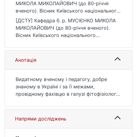
МИКОЛА МИКОЛАЙОВИЧ (до 80-річчя
вченого). Вісник Київського національного
університету імені Тараса Шевченка.
[ДСТУ] Кафедра б. р. МУСІЄНКО МИКОЛА
Біологія, 84(1), 6–7.
МИКОЛАЙОВИЧ (до 80-річчя вченого).
https://doi.org/10.17721/1728_2748.2021.84.6
Вісник Київського національного
-7
університету імені Тараса Шевченка.
Біологія. 2021. Т. 84, № 1. С. 6—7. DOI:
10.17721/1728_2748.2021.84.6-7 (дата
Анотація
звернення: 25.07.2026).
Видатному вченому і педагогу, добре
знаному в Україні і за її межами,
провідному фахівцю в галузі фітофізіології,
доктору біологічних наук, професору,
академіку Національної академії аграрних
наук, заслуженому діячу науки і техніки
Напрями досліджень
України, заслуженому професору
Київського національного університету