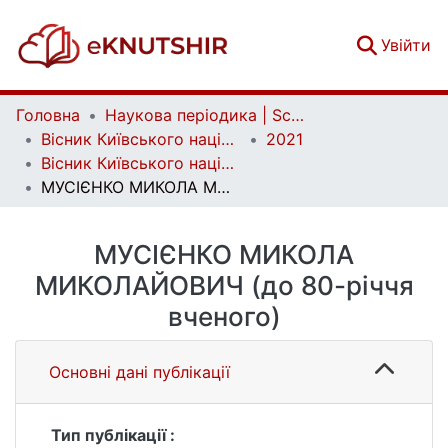
(c
Увійти
Головна
Наукова періодика | Scientific periodicals
Вісник Київського національного університету імені Тараса Шевченка. Біологія | Bulletin of Taras Shevchenko Kyiv National University. Biology
2021
Вісник Київського національного університету імені Тараса Шевченка. Біологія. Том 84, № 1
МУСІЄНКО МИКОЛА МИКОЛАЙОВИЧ (до 80-річчя вченого)
МУСІЄНКО МИКОЛА
МИКОЛАЙОВИЧ (до 80-річчя
вченого)
Основні дані публікації
Тип публікації :