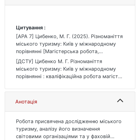
Цитування :
[APA 7] Цибенко, М. Г. (2025). Різноманіття
міського туризму: Київ у міжнародному
порівнянні [Магістерська робота,
Київський національний університет імені
[ДСТУ] Цибенко М. Г. Різноманіття
Тараса Шевченка]. eKNUTSHIR.
міського туризму: Київ у міжнародному
https://ir.library.knu.ua/handle/15071834/668
порівнянні : кваліфікаційна робота магістра
9
: 106 Географія / наук. кер. К. В. Мезенцев.
Київ, 2025. URL:
https://ir.library.knu.ua/handle/15071834/668
Анотація
9 (дата звернення: 25.07.2026).
Робота присвячена дослідженню міського
туризму, аналізу його визначення
світовими організаціями та у фаховій