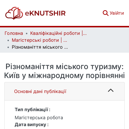
(c
Увійти
Головна
Кваліфікаційні роботи | Qualifying works
Магістерські роботи | Master's theses
Різноманіття міського туризму: Київ у міжнародному порівнянні
Різноманіття міського туризму:
Київ у міжнародному порівнянні
Основні дані публікації
Тип публікації :
Магістерська робота
Дата випуску :