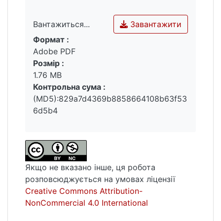
Завантажити
Вантажиться...
Формат :
Вантажиться...
Adobe PDF
Розмір :
1.76 MB
Контрольна сума :
(MD5):829a7d4369b8858664108b63f53
6d5b4
Якщо не вказано інше, ця робота
розповсюджується на умовах ліцензії
Creative Commons Attribution-
NonCommercial 4.0 International