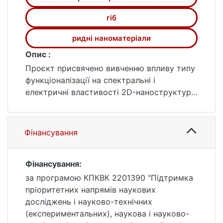
гіб
ридні наноматеріали
Опис :
Проєкт присвячено вивченню впливу типу
функціоналізації на спектральні і
електричні властивості 2D-наноструктур
дихалькогенідів перехідних металів
(ДХПМ) та новітніх 1D/2D/3D гібридних
матеріалів на їхній основі і передбачає
Фінансування
вирішення важливих наукових і
прикладних проблем: створення нових
гібридних наноматеріалів з покращеними
Фінансування:
функціональними властивостями, які
за програмою КПКВК 2201390 "Підтримка
можуть застосовуватись як у цивільних
пріоритетних напрямів наукових
галузях (сенсоріка, фотовольтаїка,
досліджень і науково-технічних
електроніка, енергетика, медицина), так і
(експериментальних), наукова і науково-