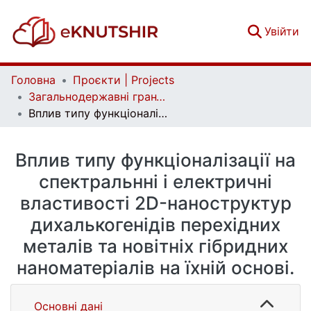
(c
Увійти
Головна
Проєкти | Projects
Загальнодержавні гранти | National grants
Вплив типу функціоналізації на спектральнні і електричні властивості 2D-наноструктур дихалькогенідів перехідних металів та новітніх гібридних наноматеріалів на їхній основі.
Вплив типу функціоналізації на
спектральнні і електричні
властивості 2D-наноструктур
дихалькогенідів перехідних
металів та новітніх гібридних
наноматеріалів на їхній основі.
Основні дані