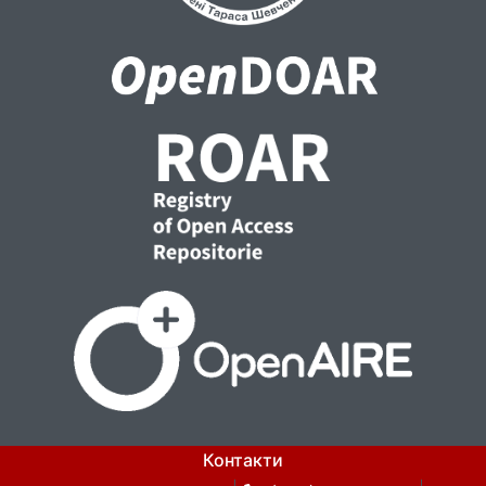
недоліки різних підходів до
функціоналізації та їх впливу на кінцеві
властивості матеріалів.
Контакти