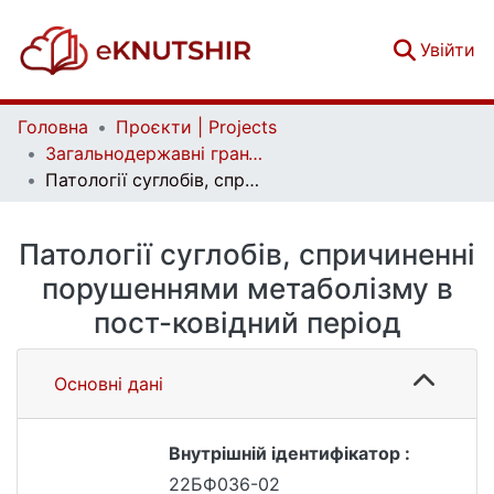
(c
Увійти
Головна
Проєкти | Projects
Загальнодержавні гранти | National grants
Патології суглобів, спричиненні порушеннями метаболізму в пост-ковідний період
Патології суглобів, спричиненні
порушеннями метаболізму в
пост-ковідний період
Основні дані
Внутрішній ідентифікатор :
22БФ036-02