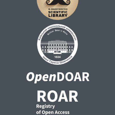
дозволять провести комплексний аналіз,
спрямований не лише на виявлення та
деталізацію механізмів виникнення
порушень у цих системах, а й
сприятимуть виявленню патологічних
основ, що обумовлюють збереження цих
порушень у пацієнтів, що успішно
перенесли інфекцію. Вперше буде оцінено
участь структурно-змінених білків і
пептидів як можливих тригерів
виникнення та прогресування ускладнень,
асоційованих з дисбалансом у
функціонування тих ланок метаболізму, які
можуть призвести до розвитку патологій
суглобів у пацієнтів, що перенесли COVID-
19 інфекцію.