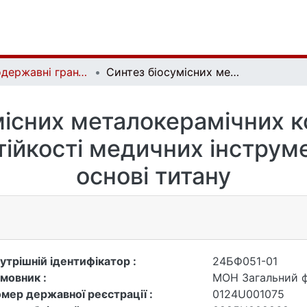
Загальнодержавні гранти | National grants
Синтез біосумісних металокерамічних композитів для підвищення зносостійкості медичних інструментів та імплантів на основі титану
місних металокерамічних к
ійкості медичних інструмен
основі титану
утрішній ідентифікатор :
24БФ051-01
мовник :
МОН Загальний 
мер державної реєстрації :
0124U001075