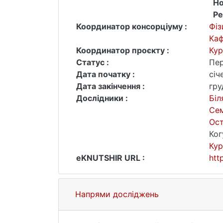
Но
Ре
Координатор консорціуму :
Фіз
Каф
Координатор проєкту :
Кур
Статус :
Пер
Дата початку :
січ
Дата закінчення :
гру
Дослідники :
Біл
Се
Ос
Ког
Кур
eKNUTSHIR URL :
htt
Напрями досліджень