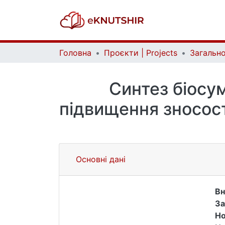
Головна
Проєкти | Projects
Синтез біосу
підвищення зносост
Основні дані
Вн
За
Но