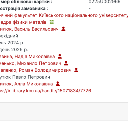
мер облікової картки :
0225U002969
єстрація замовника :
-
ичний факультет Київського національного університет
едра фізики металів
илюк, Василь Васильович
ехідний
ень 2024 р.
день 2026 р.
явина, Надія Миколаївна
менько, Михайло Петрович
тапенко, Роман Володимирович
утюк Павло Петрович
илюк, Алла Миколаївна
ps://ir.library.knu.ua/handle/15071834/7726