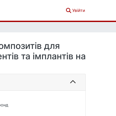
(current)
Увійти
омпозитів для
тів та імплантів на
фонд