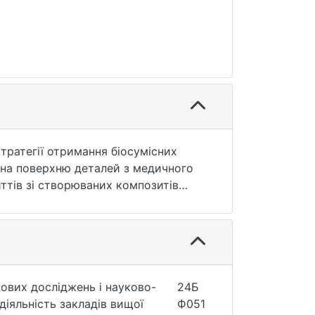
тратегії отримання біосумісних
 на поверхню деталей з медичного
ттів зі створюваних композитів
ірними частинками вперше
алів. Методологія досліджень за
ення механохімічно(МХ)-
ивчення структурних та механічних
 результати слугуватимуть основою
 моделювання фізичних процесів,
ових досліджень і науково-
24Б
 та складатимуть наукове підґрунтя
діяльність закладів вищої
Ф051