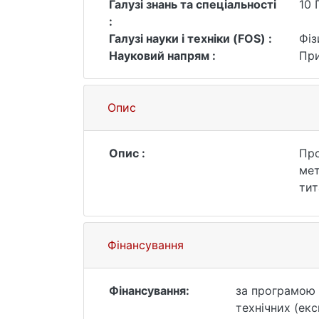
Галузі знань та спеціальності
10 
:
Галузі науки і техніки (FOS) :
Фіз
Науковий напрям :
Пр
Опис
Опис :
Про
мет
тит
пер
син
Про
Фінансування
син
хар
для
Фінансування:
за програмою 
що 
технічних (ек