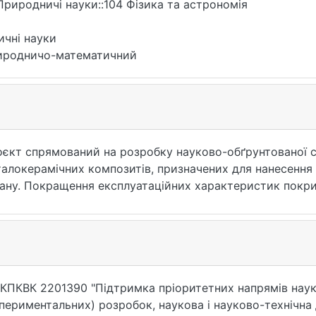
Природничі науки::104 Фізика та астрономія
ичні науки
иродничо-математичний
єкт спрямований на розробку науково-обґрунтованої с
алокерамічних композитів, призначених для нанесення
ану. Покращення експлуатаційних характеристик покри
едбачено здійснити за рахунок їх легування нанорозм
тезованих багатокомпонентних карбідів перехідних мет
єктом передбачає систематичні рентгенівські дослідж
тезованих порошків карбідних фаз-домішок, а також в
актеристик легованих ними нанокомпозитів. Отримані
 подальших теоретичних розрахунків та комп’ютерного
КПКВК 2201390 "Підтримка пріоритетних напрямів наук
протікають при стимульованих твердофазних реакціях,
спериментальних) розробок, наукова і науково-технічна 