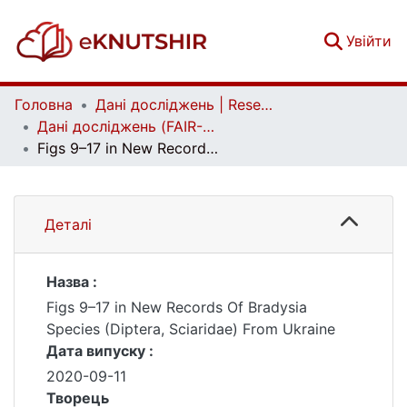
(c
Увійти
Головна
Дані досліджень | Research data
Дані досліджень (FAIR-дані) | Research data (FAIR data)
Figs 9–17 in New Records Of Bradysia Species (Diptera, Sciaridae) From Ukraine
Деталі
Назва :
Figs 9–17 in New Records Of Bradysia
Species (Diptera, Sciaridae) From Ukraine
Дата випуску :
2020-09-11
Творець