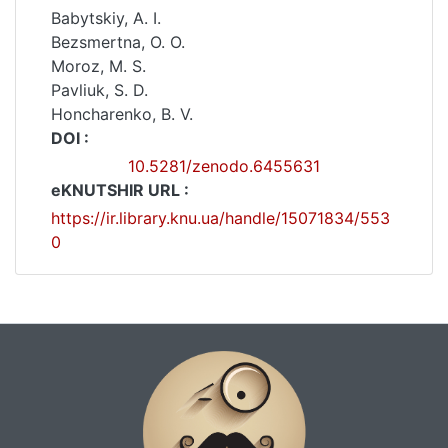
Babytskiy, A. I.
Bezsmertna, O. O.
Moroz, M. S.
Pavliuk, S. D.
Honcharenko, B. V.
DOI :
10.5281/zenodo.6455631
eKNUTSHIR URL :
https://ir.library.knu.ua/handle/15071834/553
0