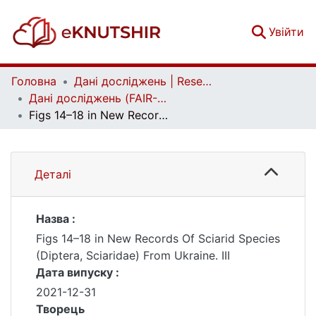
(c
Увійти
Головна
Дані досліджень | Research data
Дані досліджень (FAIR-дані) | Research data (FAIR data)
Figs 14–18 in New Records Of Sciarid Species (Diptera, Sciaridae) From Ukraine. III
Деталі
Назва :
Figs 14–18 in New Records Of Sciarid Species
(Diptera, Sciaridae) From Ukraine. III
Дата випуску :
2021-12-31
Творець