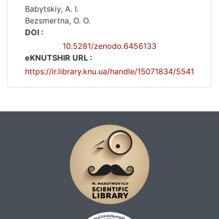
Babytskiy, A. I.
Bezsmertna, O. O.
DOI :
10.5281/zenodo.6456133
eKNUTSHIR URL :
https://ir.library.knu.ua/handle/15071834/5541