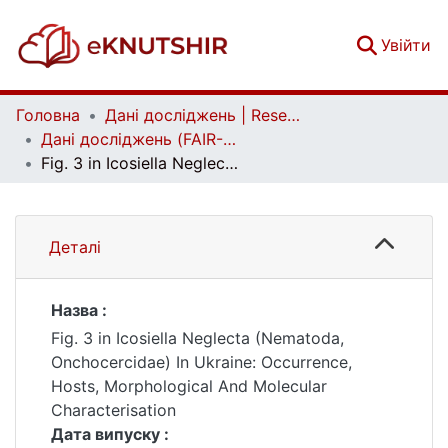
(c
Увійти
Головна
Дані досліджень | Research data
Дані досліджень (FAIR-дані) | Research data (FAIR data)
Fig. 3 in Icosiella Neglecta (Nematoda, Onchocercidae) In Ukraine: Occurrence, Hosts, Morphological And Molecular Characterisation
Деталі
Назва :
Fig. 3 in Icosiella Neglecta (Nematoda,
Onchocercidae) In Ukraine: Occurrence,
Hosts, Morphological And Molecular
Characterisation
Дата випуску :