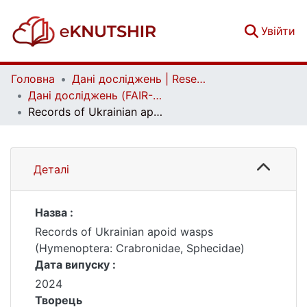
(c
Увійти
Головна
Дані досліджень | Research data
Дані досліджень (FAIR-дані) | Research data (FAIR data)
Records of Ukrainian apoid wasps (Hymenoptera: Crabronidae, Sphecidae)
Деталі
Назва :
Records of Ukrainian apoid wasps
(Hymenoptera: Crabronidae, Sphecidae)
Дата випуску :
2024
Творець