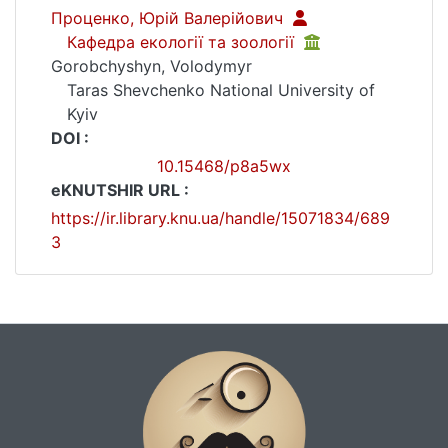
Проценко, Юрій Валерійович
Кафедра екології та зоології
Gorobchyshyn, Volodymyr
Taras Shevchenko National University of
Kyiv
DOI :
10.15468/p8a5wx
eKNUTSHIR URL :
https://ir.library.knu.ua/handle/15071834/689
3