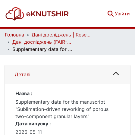
(c
Увійти
Головна
Дані досліджень | Research data
Дані досліджень (FAIR-дані) | Research data (FAIR data)
Supplementary data for the manuscript "Sublimation-driven reworking of porous two-component granular layers"
Деталі
Назва :
Supplementary data for the manuscript
"Sublimation-driven reworking of porous
two-component granular layers"
Дата випуску :
2026-05-11