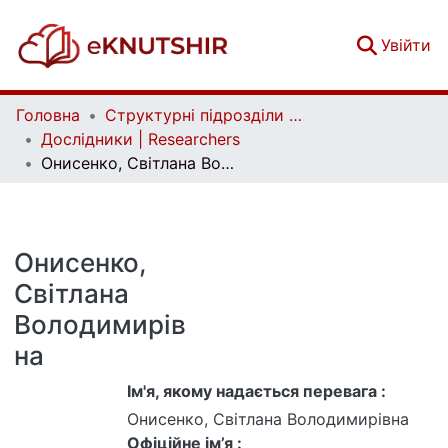
(c
Увійти
Головна
Структурні підрозділи Київського національного університету імені Тараса Шевченка та Організації | Faculties, Institutes and Departments of Taras Shevchenko National University of Kyiv and Organizations
Дослідники | Researchers
Онисенко, Світлана Володимирівна
Онисенко,
Світлана
Володимирів
на
Ім'я, якому надається перевага :
Онисенко, Світлана Володимирівна
Офіційне ім’я :