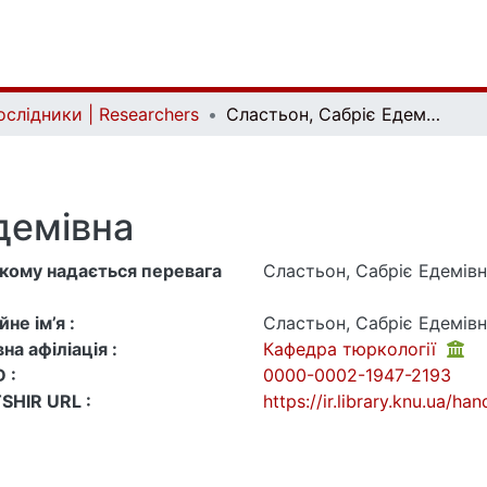
ослідники | Researchers
Сластьон, Сабріє Едемівна
демівна
 якому надається перевага
Сластьон, Сабріє Едемів
не ім’я :
Сластьон, Сабріє Едемів
на афіліація :
Кафедра тюркології
 :
0000-0002-1947-2193
SHIR URL :
https://ir.library.knu.ua/h