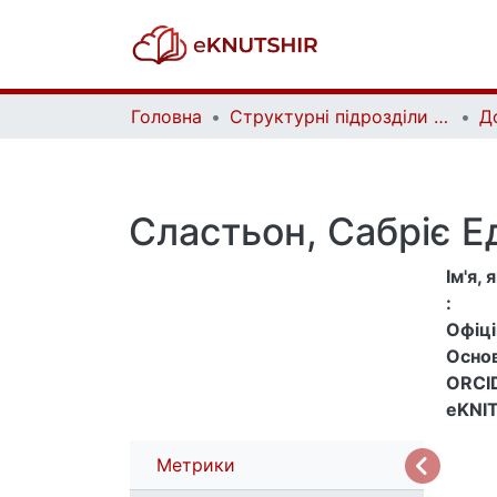
Головна
Структурні підрозділи Київського національного університету імені Тараса Шевченка та Організації | Faculties, Institutes and Departments of Taras Shevchenko National University of Kyiv and Organizations
Д
Сластьон, Сабріє Е
Ім'я,
:
Офіцій
Основ
ORCID
eKNIT
Метрики