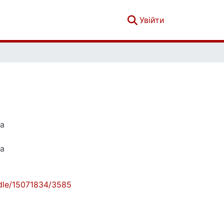
(current)
Увійти
на
на
andle/15071834/3585