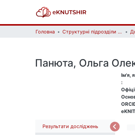
Головна
Структурні підрозділи Київського національного університету імені Тараса Шевченка та Організації | Faculties, Institutes and Departments of Taras Shevchenko National University of Kyiv and Organizations
Д
Панюта, Ольга Оле
Ім'я,
:
Офіцій
Основ
ORCID
eKNIT
Результати досліджень