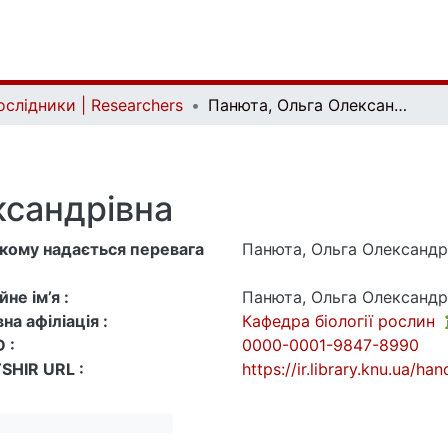
ослідники | Researchers
Панюта, Ольга Олександрівна
ксандрівна
 якому надається перевага
Панюта, Ольга Олександр
не ім’я :
Панюта, Ольга Олександр
на афіліація :
Кафедра біології рослин
 :
0000-0001-9847-8990
SHIR URL :
https://ir.library.knu.ua/h