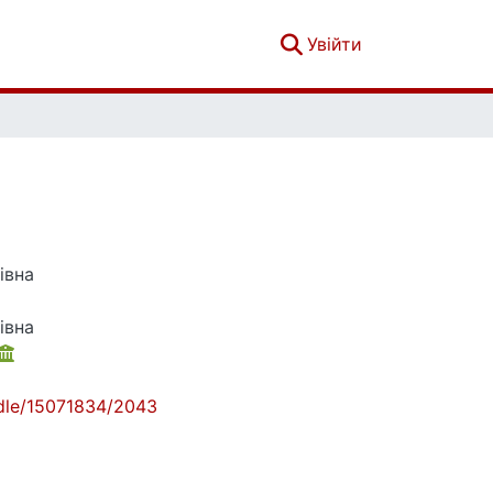
(current)
Увійти
івна
івна
andle/15071834/2043