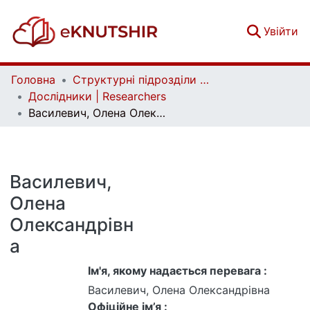
(c
Увійти
Головна
Структурні підрозділи Київського національного університету імені Тараса Шевченка та Організації | Faculties, Institutes and Departments of Taras Shevchenko National University of Kyiv and Organizations
Дослідники | Researchers
Василевич, Олена Олександрівна
Василевич,
Олена
Олександрівн
а
Ім'я, якому надається перевага :
Василевич, Олена Олександрівна
Офіційне ім’я :