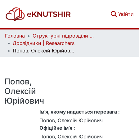
(c
Увійти
Головна
Структурні підрозділи Київського національного університету імені Тараса Шевченка та Організації | Faculties, Institutes and Departments of Taras Shevchenko National University of Kyiv and Organizations
Дослідники | Researchers
Попов, Олексій Юрійович
Попов,
Олексій
Юрійович
Ім'я, якому надається перевага :
Попов, Олексій Юрійович
Офіційне ім’я :
Попов, Олексій Юрійович