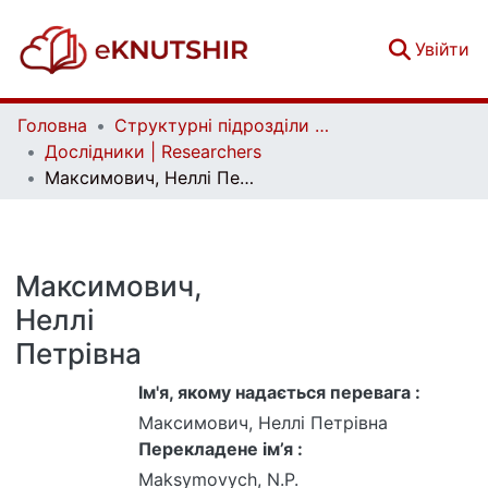
(c
Увійти
Головна
Структурні підрозділи Київського національного університету імені Тараса Шевченка та Організації | Faculties, Institutes and Departments of Taras Shevchenko National University of Kyiv and Organizations
Дослідники | Researchers
Максимович, Неллі Петрівна
Максимович,
Неллі
Петрівна
Ім'я, якому надається перевага :
Максимович, Неллі Петрівна
Перекладене ім’я :
Maksymovych, N.P.