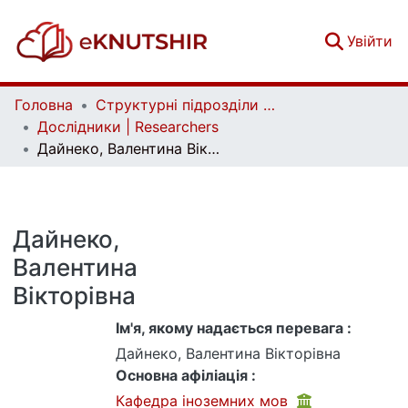
(c
Увійти
Головна
Структурні підрозділи Київського національного університету імені Тараса Шевченка та Організації | Faculties, Institutes and Departments of Taras Shevchenko National University of Kyiv and Organizations
Дослідники | Researchers
Дайнеко, Валентина Вікторівна
Дайнеко,
Валентина
Вікторівна
Ім'я, якому надається перевага :
Дайнеко, Валентина Вікторівна
Основна афіліація :
Кафедра іноземних мов