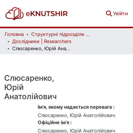
(c
Увійти
Головна
Структурні підрозділи Київського національного університету імені Тараса Шевченка та Організації | Faculties, Institutes and Departments of Taras Shevchenko National University of Kyiv and Organizations
Дослідники | Researchers
Слюсаренко, Юрій Анатолійович
Слюсаренко,
Юрій
Анатолійович
Ім'я, якому надається перевага :
Слюсаренко, Юрій Анатолійович
Офіційне ім’я :
Слюсаренко, Юрій Анатолійович