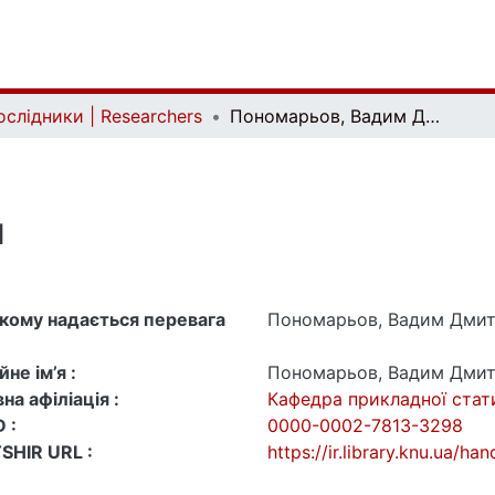
ослідники | Researchers
Пономарьов, Вадим Дмитрович
м
 якому надається перевага
Пономарьов, Вадим Дми
не ім’я :
Пономарьов, Вадим Дми
на афіліація :
Кафедра прикладної ста
 :
0000-0002-7813-3298
SHIR URL :
https://ir.library.knu.ua/h