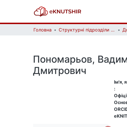
Головна
Структурні підрозділи Київського національного університету імені Тараса Шевченка та Організації | Faculties, Institutes and Departments of Taras Shevchenko National University of Kyiv and Organizations
Д
Пономарьов, Вади
Дмитрович
Ім'я,
:
Офіцій
Основ
ORCID
eKNIT