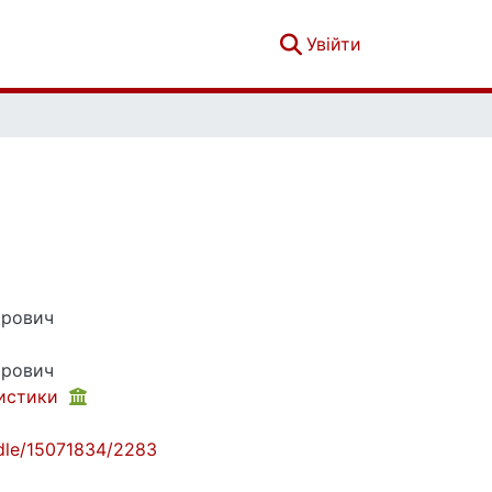
(current)
Увійти
трович
трович
тистики
andle/15071834/2283